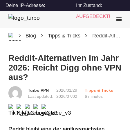
Deine IP-Adresse:
Ihr Zustand:
216.73.216.193
AUFGEDECKT!
Blog
Tipps & Tricks
Reddit-Alternativen im Jahr 2026: Reicht Digg ohne VPN aus?
Reddit-Alternativen im Jahr
2026: Reicht Digg ohne VPN
aus?
Turbo VPN
2026/01/29
Tipps & Tricks
Last updated:
2026/07/02
6 minutes
Reddit bleibt eine der einflussreichsten