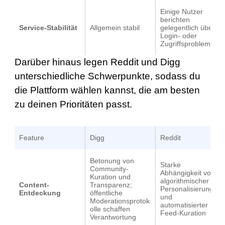
Einige Nutzer
berichten
Service-Stabilität
Allgemein stabil
gelegentlich über
Login- oder
Zugriffsprobleme
Darüber hinaus legen Reddit und Digg
unterschiedliche Schwerpunkte, sodass du
die Plattform wählen kannst, die am besten
zu deinen Prioritäten passt.
Feature
Digg
Reddit
Betonung von
Starke
Community-
Abhängigkeit von
Kuration und
algorithmischer
Content-
Transparenz;
Personalisierung
Entdeckung
öffentliche
und
Moderationsprotok
automatisierter
olle schaffen
Feed-Kuration
Verantwortung