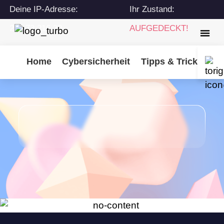
Deine IP-Adresse:
Ihr Zustand:
216.73.216.20
AUFGEDECKT!
Home
Cybersicherheit
Tipps & Tricks
Tu