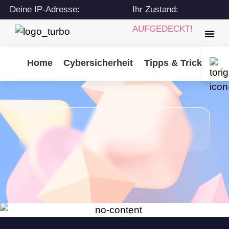
Deine IP-Adresse:
Ihr Zustand:
216.73.216.68
AUFGEDECKT!
Home
Cybersicherheit
Tipps & Tricks
Tu