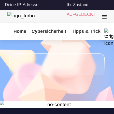
Deine IP-Adresse:
Ihr Zustand:
216.73.217.153
AUFGEDECKT!
Home
Cybersicherheit
Tipps & Tricks
Tu