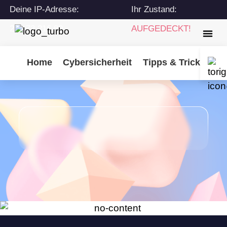
Deine IP-Adresse:
Ihr Zustand:
216.73.216.89
AUFGEDECKT!
Home
Cybersicherheit
Tipps & Tricks
Tu