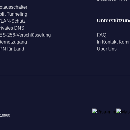
otausschalter
plit Tunneling
Unterstützun
LAN-Schutz
rivates DNS
ES-256-Verschlüsselung
FAQ
nternetzugang
In Kontakt Ko
PN für Land
Über Uns
018960