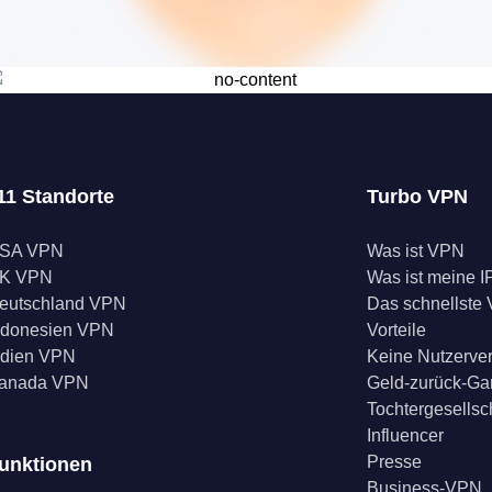
11 Standorte
Turbo VPN
SA VPN
Was ist VPN
K VPN
Was ist meine I
eutschland VPN
Das schnellste
ndonesien VPN
Vorteile
ndien VPN
Keine Nutzerve
anada VPN
Geld-zurück-Ga
Tochtergesellsc
Influencer
Presse
unktionen
Business-VPN