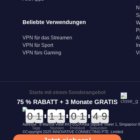
N
S
Beliebte Verwendungen
W
P
VPN für das Streamen
A
VPN für Sport
I
VPN fürs Gaming
V
Starte mit einem Sonderangebot
75 % RABATT + 3 Monate GRATIS
0
0
0
0
0
0
1
1
0
0
1
1
0
0
1
1
0
0
0
0
2
2
1
1
5
5
4
4
9
8
9
Adresse : 8 Marina View #43-052A Asia Square Tower 1, Singapour 
Tage
Stunden
Protokoll
Sekunden
©Copyright 2025 INNOVATIVE CONNECTING PTE. Limited