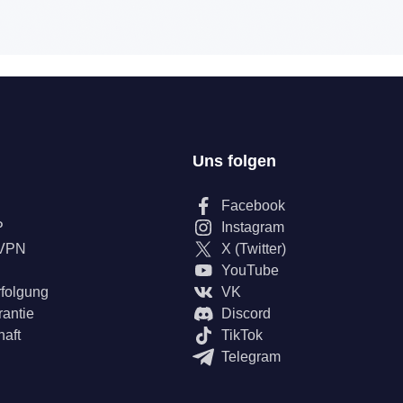
Uns folgen
Facebook
P
Instagram
 VPN
X (Twitter)
YouTube
rfolgung
VK
rantie
Discord
haft
TikTok
Telegram