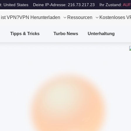
t: United States
Deine IP-Adresse: 216.73.217.23
Ihr Zustand:
AUF
 ist VPN?
VPN Herunterladen
Ressourcen
Kostenloses 
Tipps & Tricks
Turbo News
Unterhaltung