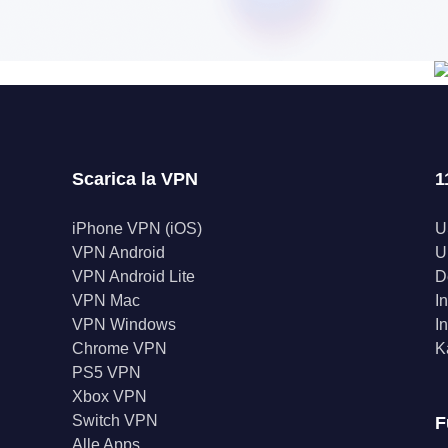
Scarica la VPN
1
iPhone VPN (iOS)
U
VPN Android
U
VPN Android Lite
D
VPN Mac
I
VPN Windows
I
Chrome VPN
K
PS5 VPN
Xbox VPN
Switch VPN
F
Alle Apps