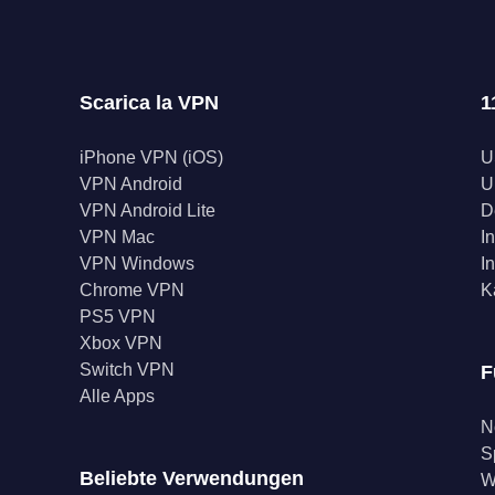
Turbo VPN
Scarica la VPN
1
iPhone VPN (iOS)
U
VPN Android
U
VPN Android Lite
D
VPN Mac
I
VPN Windows
I
Chrome VPN
K
PS5 VPN
Xbox VPN
Switch VPN
F
Alle Apps
N
S
Beliebte Verwendungen
W