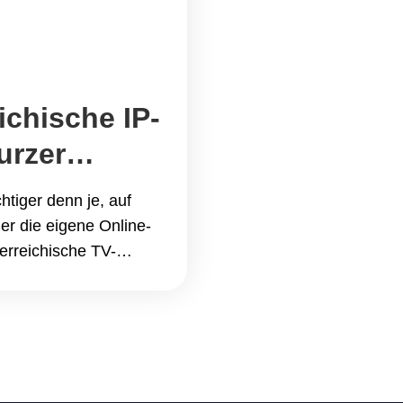
ichische IP-
urzer
 VPN
htiger denn je, auf
der die eigene Online-
erreichische TV-
deutschem Kommentar
zugreifen oder einfach
en – ein VPN (Virtual
ine der
e man eine
rzer Leitfaden mit