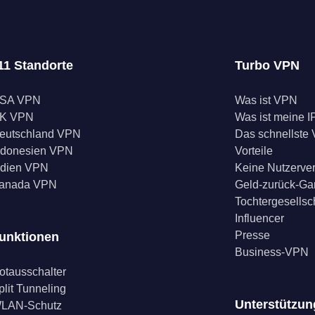
11 Standorte
Turbo VPN
SA VPN
Was ist VPN
K VPN
Was ist meine I
eutschland VPN
Das schnellste
ndonesien VPN
Vorteile
ndien VPN
Keine Nutzerve
anada VPN
Geld-zurück-Ga
Tochtergesellsc
Influencer
Presse
unktionen
Business-VPN
otausschalter
plit Tunneling
Unterstützun
LAN-Schutz