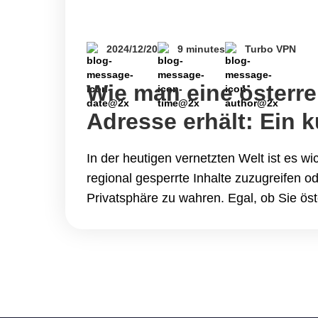
2024/12/20
9 minutes
Turbo VPN
Wie man eine österre
Adresse erhält: Ein k
Leitfaden mit Turbo
In der heutigen vernetzten Welt ist es wic
regional gesperrte Inhalte zuzugreifen o
Privatsphäre zu wahren. Egal, ob Sie öst
Shows streamen, Sportereignisse mit 
ansehen, auf österreichische Webseiten 
Ihre Online-Sicherheit verbessern möcht
Private Network) ist die beste Lösung. E
einfachsten&hellip; Continue reading Wi
österreichische IP-Adresse erhält: Ein ku