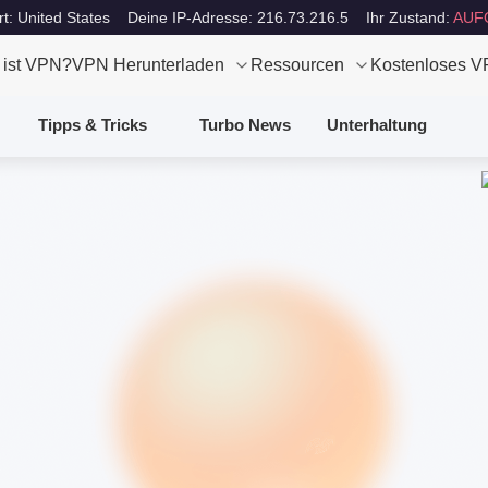
rt: United States
Deine IP-Adresse: 216.73.216.5
Ihr Zustand:
AUF
 ist VPN?
VPN Herunterladen
Ressourcen
Kostenloses 
Tipps & Tricks
Turbo News
Unterhaltung