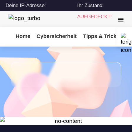
Deine IP-Adresse:
Ihr Zustand:
216.73.216.138
AUFGEDECKT!
Home
Cybersicherheit
Tipps & Tricks
Tu