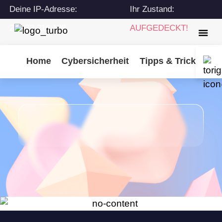
Deine IP-Adresse:
Ihr Zustand:
216.73.216.108
AUFGEDECKT!
Home
Cybersicherheit
Tipps & Tricks
Tu