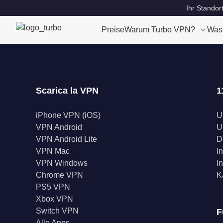
Ihr Standor
Preise
Warum Turbo VPN?
Was
Scarica la VPN
1
iPhone VPN (iOS)
U
VPN Android
U
VPN Android Lite
D
VPN Mac
I
VPN Windows
I
Chrome VPN
K
PS5 VPN
Xbox VPN
Switch VPN
F
Alle Apps