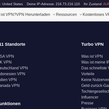
t: United States
Deine IP-Adresse: 216.73.216.110
Ihr Zustand:
AU
 ist VPN?
VPN Herunterladen
Ressourcen
Kostenloses 
11 Standorte
Turbo VPN
SA VPN
Was ist VPN
K VPN
Was ist meine I
eutschland VPN
Das schnellste
ndonesien VPN
Vorteile
ndien VPN
Keine Nutzerve
anada VPN
Geld-zurück-Ga
Tochtergesellsc
Influencer
Presse
unktionen
Business-VPN