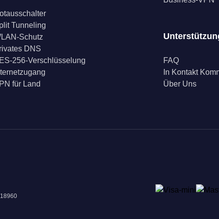
otausschalter
plit Tunneling
Unterstützun
LAN-Schutz
rivates DNS
ES-256-Verschlüsselung
FAQ
nternetzugang
In Kontakt Ko
PN für Land
Über Uns
018960