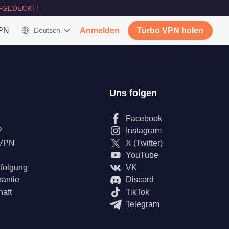
FGEDECKT!
VPN
Deutsch
Anmelden
Turbo VPN holen
Uns folgen
Facebook
P
Instagram
 VPN
X (Twitter)
YouTube
rfolgung
VK
rantie
Discord
haft
TikTok
Telegram