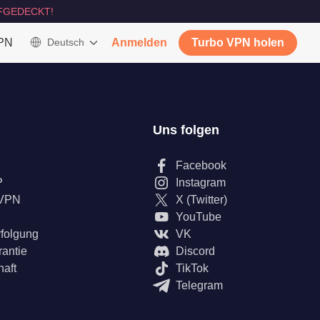
FGEDECKT!
VPN
Deutsch
Anmelden
Turbo VPN holen
Uns folgen
Facebook
P
Instagram
 VPN
X (Twitter)
YouTube
rfolgung
VK
rantie
Discord
haft
TikTok
Telegram