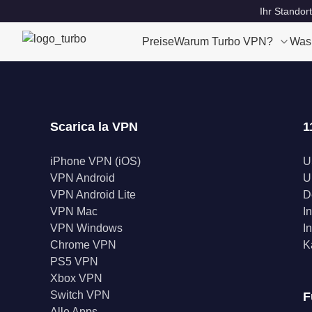
Ihr Standort
Preise
Warum Turbo VPN?
Was
Scarica la VPN
1
iPhone VPN (iOS)
U
VPN Android
U
VPN Android Lite
D
VPN Mac
I
VPN Windows
I
Chrome VPN
K
PS5 VPN
Xbox VPN
Switch VPN
F
Alle Apps