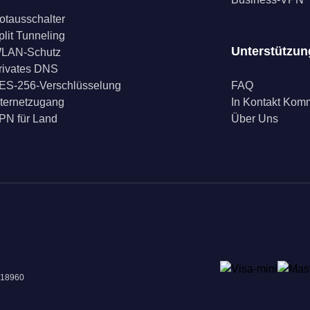
otausschalter
plit Tunneling
Unterstützun
LAN-Schutz
rivates DNS
ES-256-Verschlüsselung
FAQ
nternetzugang
In Kontakt Ko
PN für Land
Über Uns
018960