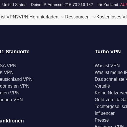
: United States
Deine IP-Adresse: 216.73.216.152
Ihr Zustand:
AU
 ist VPN?
VPN Herunterladen
Ressourcen
Kostenloses 
11 Standorte
Turbo VPN
SA VPN
Was ist VPN
K VPN
Was ist meine I
eutschland VPN
Das schnellste
ndonesien VPN
Vorteile
ndien VPN
Keine Nutzerve
anada VPN
Geld-zurück-Ga
Tochtergesellsc
Influencer
Presse
unktionen
Business-VPN