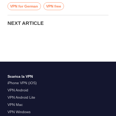
VPN for German
VPN free
NEXT ARTICLE
Scarica la VPN
iPhone VPN (iOS)
VPN Android
VPN Android Lite
VPN Mac
VPN Windows