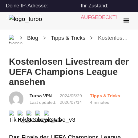
Deine IP-Adresse:
Ihr Zustand:
216.73.216.175
AUFGEDECKT!
Blog
Tipps & Tricks
Kostenlosen Livestream der UEFA Champions League ansehen
Kostenlosen Livestream der
UEFA Champions League
ansehen
Turbo VPN
2024/05/29
Tipps & Tricks
Last updated:
2026/07/14
4 minutes
Das Finale der UEFA Champions League