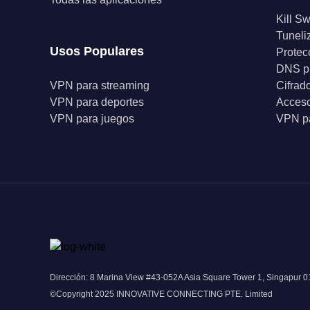
Kill Sw
Tuneli
Usos Populares
Protec
DNS p
VPN para streaming
Cifrad
VPN para deportes
Acceso
VPN para juegos
VPN pa
Dirección: 8 Marina View #43-052A Asia Square Tower 1, Singapur 
©Copyright 2025 INNOVATIVE CONNECTING PTE. Limited