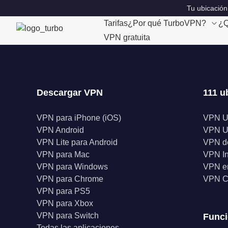
Tu ubicación
Tarifas
¿Por qué TurboVPN?
¿Q
VPN gratuita
Descargar VPN
111 u
VPN para iPhone (iOS)
VPN 
VPN Android
VPN 
VPN Lite para Android
VPN d
VPN para Mac
VPN I
VPN para Windows
VPN en
VPN para Chrome
VPN C
VPN para PS5
VPN para Xbox
VPN para Switch
Func
Todas las aplicaciones