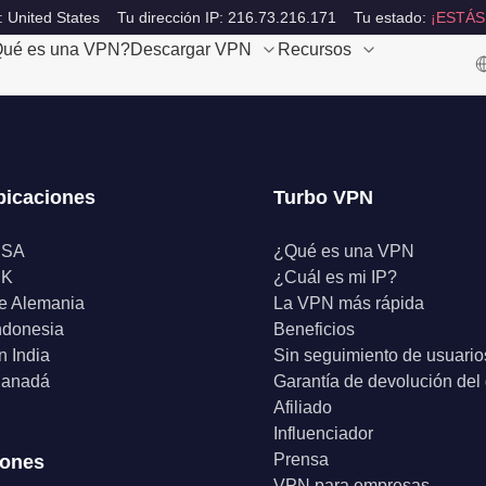
: United States
Tu dirección IP: 216.73.216.171
Tu estado:
¡ESTÁS
ué es una VPN?
Descargar VPN
Recursos
bicaciones
Turbo VPN
USA
¿Qué es una VPN
UK
¿Cuál es mi IP?
e Alemania
La VPN más rápida
ndonesia
Beneficios
 India
Sin seguimiento de usuario
anadá
Garantía de devolución del
Afiliado
Influenciador
Prensa
iones
VPN para empresas