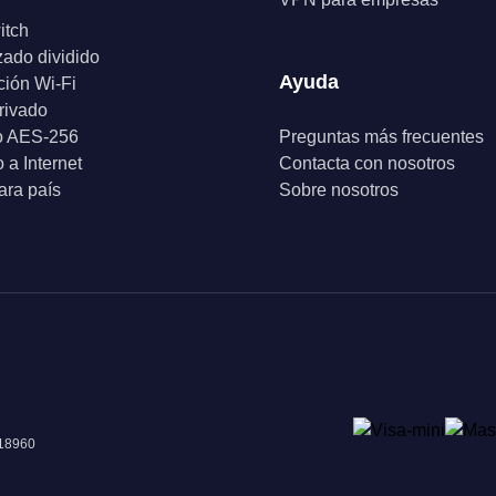
itch
zado dividido
Ayuda
ción Wi-Fi
rivado
o AES-256
Preguntas más frecuentes
 a Internet
Contacta con nosotros
ra país
Sobre nosotros
018960