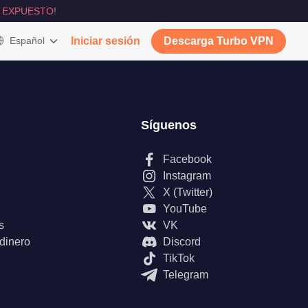
 EXPUESTO!
Español
Iniciar sesión
Descarga Turbo VPN
Síguenos
Facebook
Instagram
X (Twitter)
YouTube
s
VK
 dinero
Discord
TikTok
Telegram