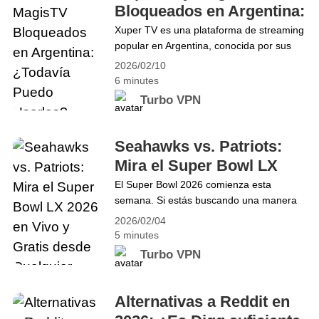
temporada 2026, los aficionados
Bloqueados en Argentina:
de&hellip; Continue reading Copa del Rey
¿Todavía Puedo Usarlos?
Xuper TV es una plataforma de streaming
2026: Cómo ver la Final en vivo desde
popular en Argentina, conocida por sus
cualquier lugar con Turbo VPN
shows en vivo y contenido bajo demanda.
2026/02/10
Sin embargo, debido a restricciones
6 minutes
geográficas repentinas, los usuarios de
Turbo VPN
todo el país reportaron la pérdida de
acceso el 9 de febrero de 2026. Ese
mismo día, Turbo VPN experimentó un
Seahawks vs. Patriots:
aumento de nuevos usuarios&hellip;
Mira el Super Bowl LX
Continue reading XuperTV y MagisTV
2026 en Vivo y Gratis
El Super Bowl 2026 comienza esta
Bloqueados en Argentina: ¿Todavía
semana. Si estás buscando una manera
desde Cualquier Lugar
Puedo Usarlos?
de ver el partido en vivo y gratis desde
2026/02/04
cualquier lugar, esta guía te mostrará
5 minutes
exactamente cómo Turbo VPN te permite
Turbo VPN
disfrutar de cada momento sin
restricciones. ¿Cuándo y Dónde Será el
Super Bowl 2026? El Super Bowl LX se
Alternativas a Reddit en
llevará a cabo&hellip; Continue reading