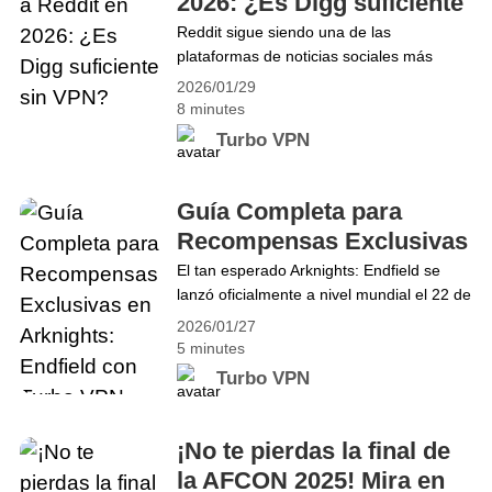
2026: ¿Es Digg suficiente
Seahawks vs. Patriots: Mira el Super Bowl
sin VPN?
Reddit sigue siendo una de las
LX 2026 en Vivo y Gratis desde Cualquier
plataformas de noticias sociales más
Lugar
influyentes del mundo, pero acceder a
2026/01/29
ella no siempre es fácil ni garantizado. En
8 minutes
varios países, Reddit puede estar
Turbo VPN
bloqueado, ralentizado o inestable debido
a políticas de red, cortafuegos en el
trabajo o regulaciones regionales. Al
Guía Completa para
mismo tiempo, la creciente preocupación
Recompensas Exclusivas
por la privacidad&hellip; Continue reading
en Arknights: Endfield
El tan esperado Arknights: Endfield se
Alternativas a Reddit en 2026: ¿Es Digg
lanzó oficialmente a nivel mundial el 22 de
con Turbo VPN
suficiente sin VPN?
enero de 2026. Para celebrar, los
2026/01/27
desarrolladores ofrecen recompensas
5 minutes
exclusivas para principiantes a todos los
Turbo VPN
jugadores que canjeen códigos
especiales durante el período de
lanzamiento. En esta guía, Turbo VPN te
¡No te pierdas la final de
proporciona la guía correcta y los últimos
la AFCON 2025! Mira en
códigos activos, asegurando&hellip;