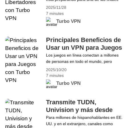
más electrizantes del año: Palmeiras vs
2025/11/28
Flamengo. El partido comenzará el
7 minutes
sábado 29 de noviembre a las 4 PM ET /
Turbo VPN
1 PM PT. Es un enfrentamiento de
historia, orgullo e identidad futbolística,
todo bajo la intensidad de la noche
Principales Beneficios de
sudamericana.&hellip; Continue reading
Usar un VPN para Juegos
Bienvenidos a la Final de la Copa
con Turbo VPN
Los juegos en línea conectan a millones
Libertadores con Turbo VPN
de personas en todo el mundo, pero
problemas como el lag, los ataques
2025/10/20
DDoS, los bloqueos geográficos y los
7 minutes
riesgos de privacidad pueden afectar la
Turbo VPN
experiencia. Estos inconvenientes pueden
interrumpir el juego, exponer datos y
limitar el acceso a servidores globales.
Transmite TUDN,
Para garantizar un juego estable, seguro
Univision y más desde
y&hellip; Continue reading Principales
cualquier lugar: Turbo
Para millones de hispanohablantes en EE.
Beneficios de Usar un VPN para Juegos
UU. y en el extranjero, canales como
VPN te cubre
con Turbo VPN