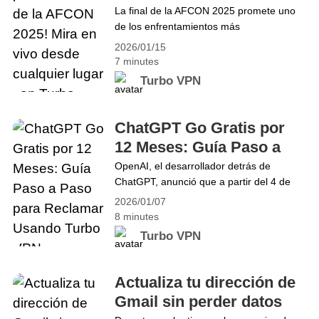
vivo desde cualquier
La final de la AFCON 2025 promete uno
Continue reading Guía Completa para
de los enfrentamientos más
lugar con Turbo VPN
Recompensas Exclusivas en Arknights:
emocionantes del torneo: Marruecos vs
Endfield con Turbo VPN
2026/01/15
Senegal. El partido comenzará el
7 minutes
domingo 18 de enero a las 19:00 GMT.
Turbo VPN
Millones de fanáticos en todo el mundo
esperan con ansias verlo, pero las
restricciones geográficas pueden dificultar
ChatGPT Go Gratis por
seguir la acción desde el extranjero. Para
12 Meses: Guía Paso a
ayudarte,&hellip; Continue reading ¡No te
Paso para Reclamar
OpenAI, el desarrollador detrás de
pierdas la final de la AFCON 2025! Mira
ChatGPT, anunció que a partir del 4 de
Usando Turbo VPN
en vivo desde cualquier lugar con Turbo
noviembre de 2025, todos los usuarios en
VPN
2026/01/07
India podrán disfrutar de un año de
8 minutes
ChatGPT Go de forma gratuita. Esta es
Turbo VPN
una oportunidad fantástica para ahorrar
dinero mientras accedes a las potentes
funciones de ChatGPT Go. Sin embargo,
Actualiza tu dirección de
debido a restricciones regionales,&hellip;
Gmail sin perder datos
Continue reading ChatGPT Go Gratis por