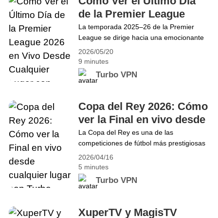
Cómo Ver el Último Día
inolvidable lleno de drama,&hellip;
de la Premier League
Continue reading Final de la UEFA
2026 en Vivo Desde
La temporada 2025–26 de la Premier
Champions League 2026: Cómo Ver PSG
League se dirige hacia una emocionante
Cualquier Lugar con
vs. Arsenal en Vivo desde Cualquier
conclusión. El domingo 24 de mayo de
Lugar con Turbo VPN
2026/05/20
Turbo VPN
2026, a las 16:00 BST, los 10 partidos de
9 minutes
la Premier League comenzarán
Turbo VPN
simultáneamente para el Último Día de la
temporada. Con los puestos de
clasificación europea, las batallas por el
Copa del Rey 2026: Cómo
descenso y las posiciones finales&hellip;
ver la Final en vivo desde
Continue reading Cómo Ver el Último Día
cualquier lugar con Turbo
La Copa del Rey es una de las
de la Premier League 2026 en Vivo
competiciones de fútbol más prestigiosas
VPN
Desde Cualquier Lugar con Turbo VPN
y antiguas de España, conocida por su
2026/04/16
emocionante formato de eliminación
5 minutes
directa, donde los equipos modestos a
Turbo VPN
menudo sorprenden a gigantes como el
Real Madrid o el Barcelona. A medida que
nos acercamos al desenlace de la
XuperTV y MagisTV