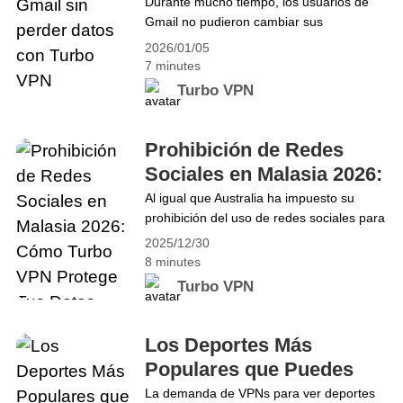
con Turbo VPN
Durante mucho tiempo, los usuarios de
12 Meses: Guía Paso a Paso para
Gmail no pudieron cambiar sus
Reclamar Usando Turbo VPN
direcciones de correo electrónico, lo que
2026/01/05
causó frustración a muchos.
7 minutes
Recientemente, Google ha comenzado a
Turbo VPN
implementar una función muy esperada
que te permite actualizar tu dirección de
Gmail mientras mantienes todos tus
Prohibición de Redes
correos electrónicos, archivos, historial de
Sociales en Malasia 2026:
compras y otros datos de la
Cómo Turbo VPN Protege
Al igual que Australia ha impuesto su
cuenta&hellip; Continue reading Actualiza
prohibición del uso de redes sociales para
Tus Datos
tu dirección de Gmail sin perder datos con
usuarios menores de dieciséis años,
Turbo VPN
2025/12/30
Malasia ahora planea implementar un
8 minutes
sistema similar a partir del 1 de enero de
Turbo VPN
2026, dirigido a menores y exigiendo que
las plataformas adopten medidas de
verificación de edad y obtengan licencias.
Los Deportes Más
Aunque estas regulaciones buscan&hellip;
Populares que Puedes
Continue reading Prohibición de Redes
Ver con Turbo VPN en
La demanda de VPNs para ver deportes
Sociales en Malasia 2026: Cómo Turbo