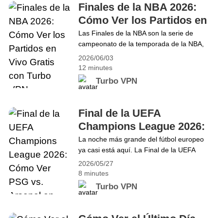
conversaciones entre creadores y los&hellip;
Finales de la NBA 2026:
Continue reading La Mejor VPN para Dreamina
Cómo Ver los Partidos en
Seedance 2.0 en 2026
Vivo Gratis con Turbo
Las Finales de la NBA son la serie de
campeonato de la temporada de la NBA,
VPN
donde los dos campeones de conferencia
2026/06/03
compiten en una serie al mejor de siete
12 minutes
partidos para determinar al ganador de la
Turbo VPN
liga. En 2026, las Finales se transmitirán
globalmente a través de socios de medios
con licencia y plataformas&hellip;
Final de la UEFA
Continue reading Finales de la NBA 2026:
Champions League 2026:
Cómo Ver los Partidos en Vivo Gratis con
Cómo Ver PSG vs.
La noche más grande del fútbol europeo
Turbo VPN
ya casi está aquí. La Final de la UEFA
Arsenal en Vivo desde
Champions League 2026 enfrentará al
2026/05/27
Cualquier Lugar con
Paris Saint-Germain y al Arsenal en una
8 minutes
Turbo VPN
batalla histórica por el trofeo de clubes
Turbo VPN
más prestigioso de Europa. Los
aficionados de todo el mundo se están
preparando para un enfrentamiento