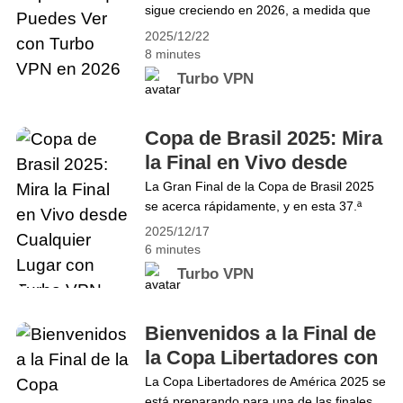
sigue creciendo en 2026, a medida que
2026
VPN Protege Tus Datos
las plataformas de streaming imponen
2025/12/22
más restricciones regionales. Los
8 minutes
aficionados quieren acceso rápido y sin
Turbo VPN
interrupciones a sus partidos, torneos y
eventos deportivos globales favoritos.
Con Turbo VPN, los amantes del deporte
Copa de Brasil 2025: Mira
pueden ver juegos en vivo, saltarse los
la Final en Vivo desde
límites geográficos&hellip; Continue
Cualquier Lugar con
La Gran Final de la Copa de Brasil 2025
reading Los Deportes Más Populares que
se acerca rápidamente, y en esta 37.ª
Turbo VPN
Puedes Ver con Turbo VPN en 2026
edición, Corinthians se enfrentará a Vasco
2025/12/17
por el título. El primer partido se jugará el
6 minutes
17/12 y el segundo el 21/12. La mayoría
Turbo VPN
de las transmisiones oficiales están
restringidas geográficamente, dejando
fuera a los aficionados de todo el
Bienvenidos a la Final de
mundo.&hellip; Continue reading Copa de
la Copa Libertadores con
Brasil 2025: Mira la Final en Vivo desde
Turbo VPN
La Copa Libertadores de América 2025 se
Cualquier Lugar con Turbo VPN
está preparando para una de las finales