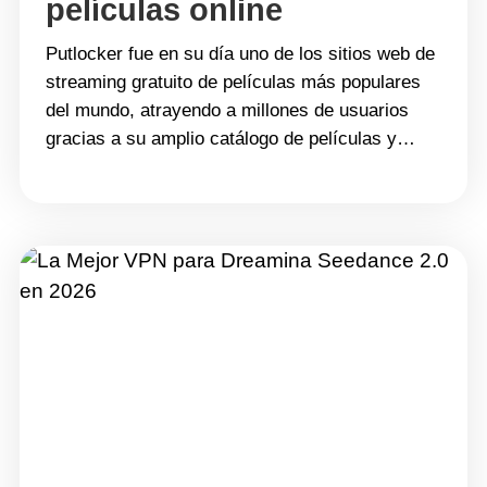
películas online
Putlocker fue en su día uno de los sitios web de
streaming gratuito de películas más populares
del mundo, atrayendo a millones de usuarios
gracias a su amplio catálogo de películas y
series. Aunque el sitio web original dejó de estar
disponible hace años, muchas personas siguen
buscando &#8220;alternativas a
Putlocker&#8221; cuando quieren ver
contenido&hellip; Continue reading 10
alternativas seguras a Putlocker para ver
películas online