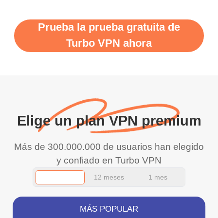
put more ads to grant us
Prueba la prueba gratuita de
more range and faster
Turbo VPN ahora
WiFi but honestly the
WiFi is already fast
when I use this I just
wanted to say thank you
and keep up the good
Elige un plan VPN premium
work.
Más de 300.000.000 de usuarios han elegido
y confiado en Turbo VPN
12 meses
1 mes
MÁS POPULAR