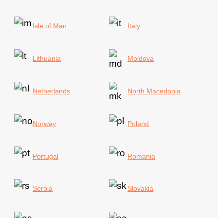
Isle of Man
Italy
Lithuania
Moldova
Netherlands
North Macedonia
Norway
Poland
Portugal
Romania
Serbia
Slovakia