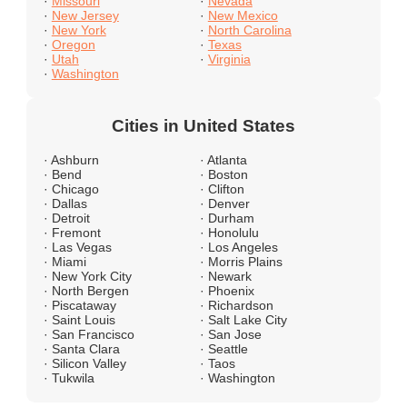
·
Missouri
·
Nevada
·
New Jersey
·
New Mexico
·
New York
·
North Carolina
·
Oregon
·
Texas
·
Utah
·
Virginia
·
Washington
Cities in United States
· Ashburn
· Atlanta
· Bend
· Boston
· Chicago
· Clifton
· Dallas
· Denver
· Detroit
· Durham
· Fremont
· Honolulu
· Las Vegas
· Los Angeles
· Miami
· Morris Plains
· New York City
· Newark
· North Bergen
· Phoenix
· Piscataway
· Richardson
· Saint Louis
· Salt Lake City
· San Francisco
· San Jose
· Santa Clara
· Seattle
· Silicon Valley
· Taos
· Tukwila
· Washington