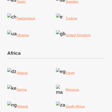
Spain
Sweden
Switzerland
Türkiye
Ukraine
United Kingdom
Africa
Algeria
Egypt
Kenya
Morocco
Nigeria
South Africa