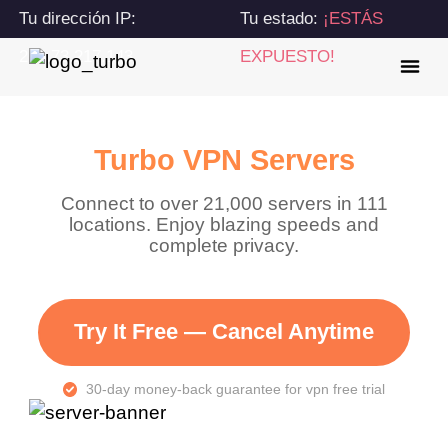
Tu dirección IP:
Tu estado:
¡ESTÁS
216.73.217.143
EXPUESTO!
Turbo VPN Servers
Connect to over 21,000 servers in 111
locations. Enjoy blazing speeds and
complete privacy.
Try It Free — Cancel Anytime
30-day money-back guarantee for vpn free trial