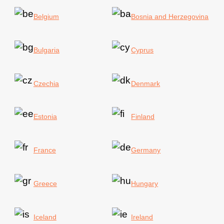
Belgium
Bosnia and Herzegovina
Bulgaria
Cyprus
Czechia
Denmark
Estonia
Finland
France
Germany
Greece
Hungary
Iceland
Ireland