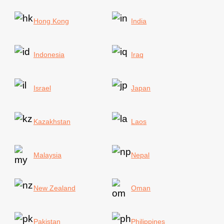
Hong Kong
India
Indonesia
Iraq
Israel
Japan
Kazakhstan
Laos
Malaysia
Nepal
New Zealand
Oman
Pakistan
Philippines