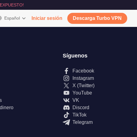
 EXPUESTO!
Español
Iniciar sesión
Descarga Turbo VPN
Síguenos
Facebook
Instagram
X (Twitter)
YouTube
s
VK
 dinero
Discord
TikTok
Telegram