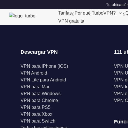
Tu ubicación
Tarifas
¿Por qué TurboVPN?
¿Q
VPN gratuita
Descargar VPN
111 u
VPN para iPhone (iOS)
VPN 
VPN Android
VPN 
VPN Lite para Android
VPN d
VPN para Mac
VPN I
VPN para Windows
VPN en
VPN para Chrome
VPN C
VPN para PS5
VPN para Xbox
VPN para Switch
Func
Todas las aplicaciones