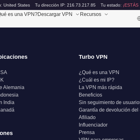
: United States
Tu dirección IP: 216.73.217.85
Tu estado:
¡ESTÁS
ué es una VPN?
Descargar VPN
Recursos
bicaciones
Turbo VPN
USA
¿Qué es una VPN
UK
¿Cuál es mi IP?
e Alemania
La VPN más rápida
ndonesia
Beneficios
 India
Sin seguimiento de usuario
anadá
Garantía de devolución del
Afiliado
Influenciador
Prensa
iones
VPN para empresas