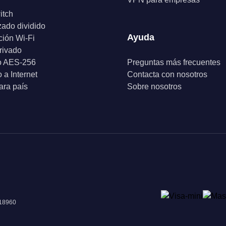
itch
zado dividido
Ayuda
ción Wi-Fi
rivado
o AES-256
Preguntas más frecuentes
 a Internet
Contacta con nosotros
ra país
Sobre nosotros
018960