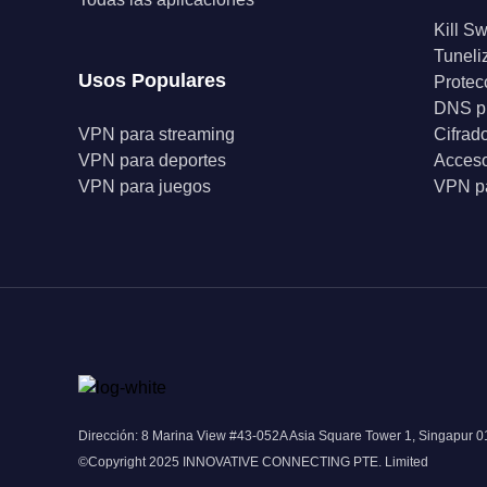
Kill Sw
Tuneli
Usos Populares
Protec
DNS p
VPN para streaming
Cifrad
VPN para deportes
Acceso
VPN para juegos
VPN pa
Dirección: 8 Marina View #43-052A Asia Square Tower 1, Singapur 
©Copyright 2025 INNOVATIVE CONNECTING PTE. Limited