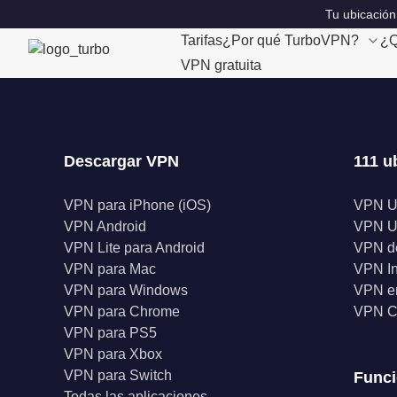
Tu ubicación
Tarifas
¿Por qué TurboVPN?
¿Q
VPN gratuita
Descargar VPN
111 u
VPN para iPhone (iOS)
VPN 
VPN Android
VPN 
VPN Lite para Android
VPN d
VPN para Mac
VPN I
VPN para Windows
VPN en
VPN para Chrome
VPN C
VPN para PS5
VPN para Xbox
VPN para Switch
Func
Todas las aplicaciones