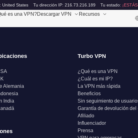
: United States
Tu dirección IP: 216.73.216.189
Tu estado:
¡ESTÁS
ué es una VPN?
Descargar VPN
Recursos
bicaciones
Turbo VPN
USA
¿Qué es una VPN
UK
¿Cuál es mi IP?
e Alemania
La VPN más rápida
ndonesia
Beneficios
 India
Sin seguimiento de usuario
anadá
Garantía de devolución del
Afiliado
Influenciador
Prensa
iones
VPN para empresas