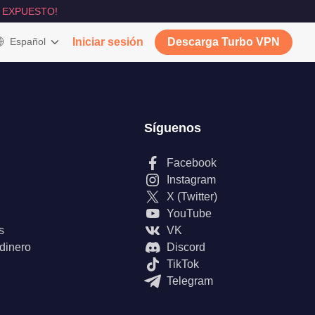
 EXPUESTO!
Español
Iniciar sesión
Descarga Turbo VPN
Síguenos
Facebook
Instagram
X (Twitter)
YouTube
s
VK
 dinero
Discord
TikTok
Telegram