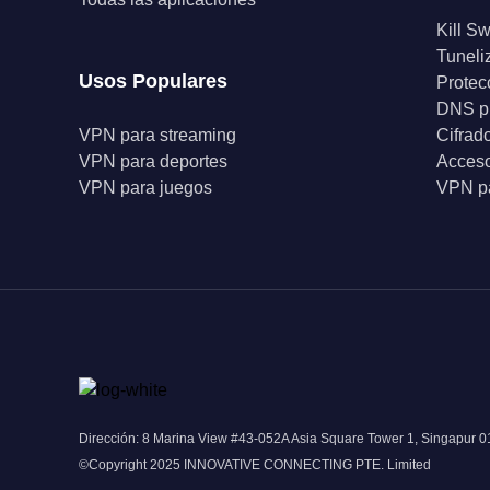
Kill Sw
Tuneli
Usos Populares
Protec
DNS p
VPN para streaming
Cifrad
VPN para deportes
Acceso
VPN para juegos
VPN pa
Dirección: 8 Marina View #43-052A Asia Square Tower 1, Singapur 
©Copyright 2025 INNOVATIVE CONNECTING PTE. Limited