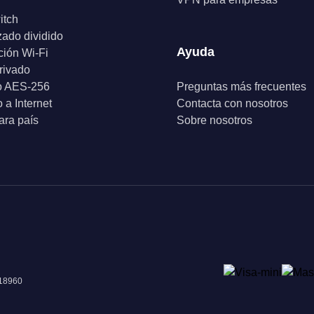
itch
zado dividido
Ayuda
ción Wi-Fi
rivado
o AES-256
Preguntas más frecuentes
 a Internet
Contacta con nosotros
ra país
Sobre nosotros
018960