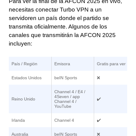
Para ver la final de la AFCON 2025 en vivo,
necesitas conectar Turbo VPN a un
servidor
en un país donde el partido se
transmita oficialmente. Algunos de los
canales que transmitirán la AFCON 2025
incluyen:
País / Región
Emisora
Gratis para ver
Estados Unidos
beIN Sports
❌
Channel 4 / E4 /
4Seven / app
Reino Unido
✔️
Channel 4 /
YouTube
Irlanda
Channel 4
✔️
Australia
beIN Sports
❌