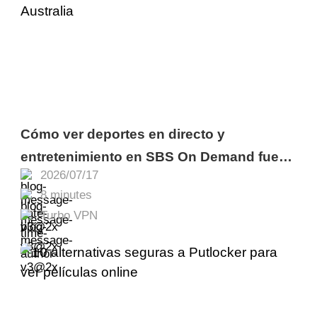
Cómo ver deportes en directo y
entretenimiento en SBS On Demand fuera
2026/07/17
de Australia
8 minutes
Turbo VPN