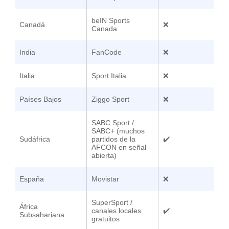
beIN Sports
Canadá
❌
Canada
India
FanCode
❌
Italia
Sport Italia
❌
Países Bajos
Ziggo Sport
❌
SABC Sport /
SABC+ (muchos
Sudáfrica
partidos de la
✔️
AFCON en señal
abierta)
España
Movistar
❌
SuperSport /
África
canales locales
✔️
Subsahariana
gratuitos