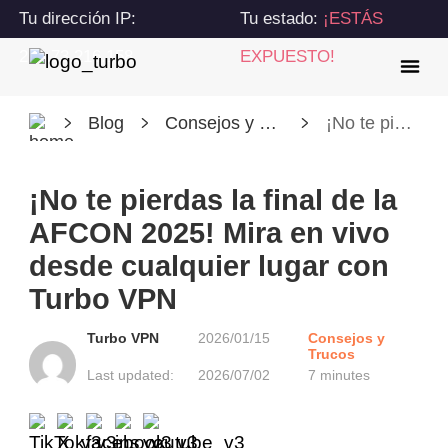
Tu dirección IP:
Tu estado:
¡ESTÁS
216.73.216.158
EXPUESTO!
Blog
Consejos y Trucos
¡No te pierdas la final de la AFCON 2025! Mira en vivo desde cualquier lugar con Turbo VPN
¡No te pierdas la final de la
AFCON 2025! Mira en vivo
desde cualquier lugar con
Turbo VPN
Turbo VPN
2026/01/15
Consejos y
Trucos
Last updated:
2026/07/02
7 minutes