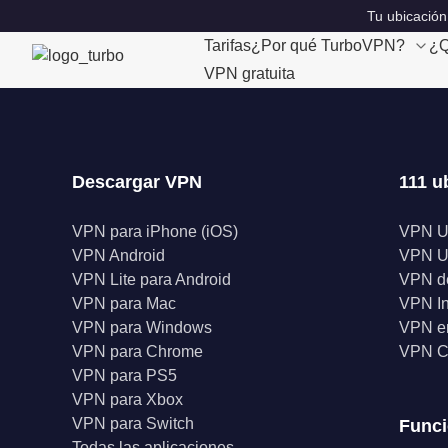
Tu ubicación
Tarifas
¿Por qué TurboVPN?
¿Q
VPN gratuita
Descargar VPN
111 u
VPN para iPhone (iOS)
VPN 
VPN Android
VPN 
VPN Lite para Android
VPN d
VPN para Mac
VPN I
VPN para Windows
VPN en
VPN para Chrome
VPN C
VPN para PS5
VPN para Xbox
VPN para Switch
Func
Todas las aplicaciones