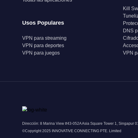
Kill Sw
Tuneli
Usos Populares
Protec
DNS p
VPN para streaming
Cifrad
VPN para deportes
Acceso
VPN para juegos
VPN pa
Dirección: 8 Marina View #43-052A Asia Square Tower 1, Singapur 
©Copyright 2025 INNOVATIVE CONNECTING PTE. Limited