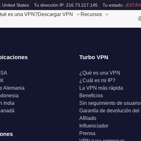
: United States
Tu dirección IP: 216.73.217.145
Tu estado:
¡ESTÁS
ué es una VPN?
Descargar VPN
Recursos
bicaciones
Turbo VPN
USA
¿Qué es una VPN
UK
¿Cuál es mi IP?
e Alemania
La VPN más rápida
ndonesia
Beneficios
 India
Sin seguimiento de usuario
anadá
Garantía de devolución del
Afiliado
Influenciador
Prensa
iones
VPN para empresas