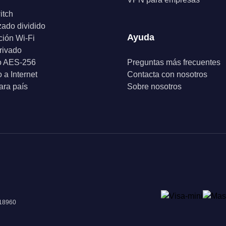
itch
zado dividido
Ayuda
ción Wi-Fi
rivado
o AES-256
Preguntas más frecuentes
 a Internet
Contacta con nosotros
ra país
Sobre nosotros
018960