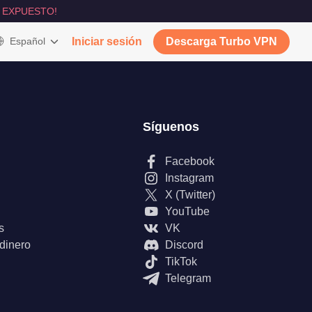
 EXPUESTO!
Español
Iniciar sesión
Descarga Turbo VPN
Síguenos
Facebook
Instagram
X (Twitter)
YouTube
s
VK
 dinero
Discord
TikTok
Telegram