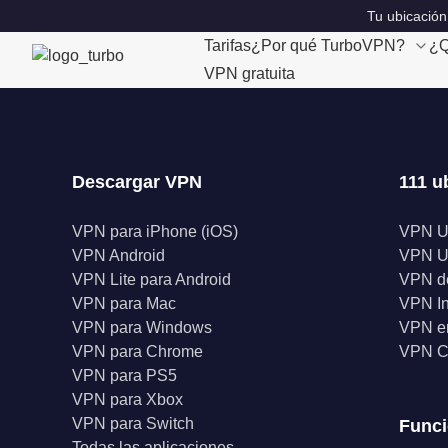
Tu ubicación
Tarifas
¿Por qué TurboVPN?
¿Q
VPN gratuita
Descargar VPN
111 u
VPN para iPhone (iOS)
VPN 
VPN Android
VPN 
VPN Lite para Android
VPN d
VPN para Mac
VPN I
VPN para Windows
VPN en
VPN para Chrome
VPN C
VPN para PS5
VPN para Xbox
VPN para Switch
Func
Todas las aplicaciones