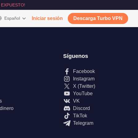
 EXPUESTO!
Español
Iniciar sesión
Descarga Turbo VPN
Síguenos
Facebook
Instagram
X (Twitter)
YouTube
s
VK
 dinero
Discord
TikTok
Telegram