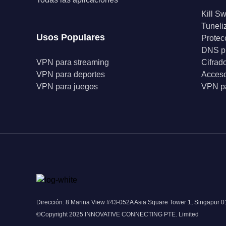
Kill Sw
Tuneli
Usos Populares
Protec
DNS p
VPN para streaming
Cifrad
VPN para deportes
Acceso
VPN para juegos
VPN pa
Dirección: 8 Marina View #43-052A Asia Square Tower 1, Singapur 
©Copyright 2025 INNOVATIVE CONNECTING PTE. Limited