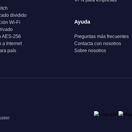
itch
zado dividido
Ayuda
ción Wi-Fi
rivado
o AES-256
Preguntas más frecuentes
 a Internet
Contacta con nosotros
ra país
Sobre nosotros
018960