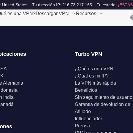
: United States
Tu dirección IP: 216.73.217.165
Tu estado:
¡ESTÁS
ué es una VPN?
Descargar VPN
Recursos
bicaciones
Turbo VPN
USA
¿Qué es una VPN
UK
¿Cuál es mi IP?
e Alemania
La VPN más rápida
ndonesia
Beneficios
 India
Sin seguimiento de usuario
anadá
Garantía de devolución del
Afiliado
Influenciador
Prensa
iones
VPN para empresas