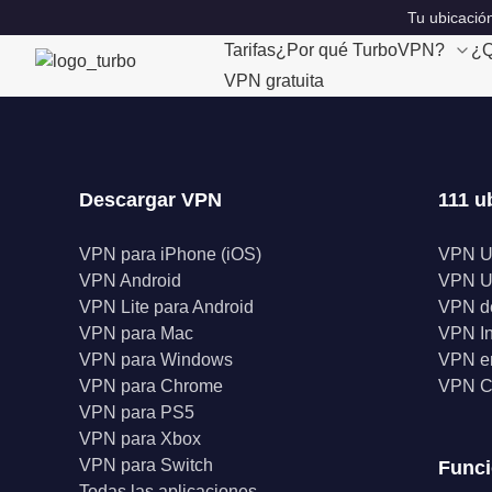
Tu ubicación
Tarifas
¿Por qué TurboVPN?
¿Q
VPN gratuita
Descargar VPN
111 u
VPN para iPhone (iOS)
VPN 
VPN Android
VPN 
VPN Lite para Android
VPN d
VPN para Mac
VPN I
VPN para Windows
VPN en
VPN para Chrome
VPN C
VPN para PS5
VPN para Xbox
VPN para Switch
Func
Todas las aplicaciones