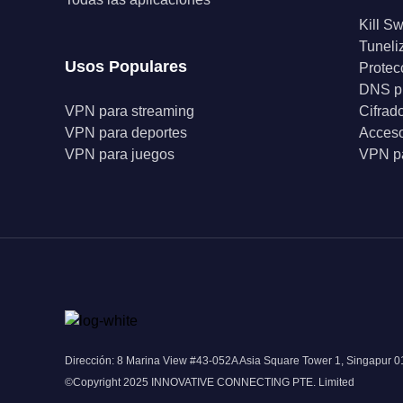
Kill Sw
Tuneli
Usos Populares
Protec
DNS p
VPN para streaming
Cifrad
VPN para deportes
Acceso
VPN para juegos
VPN pa
Dirección: 8 Marina View #43-052A Asia Square Tower 1, Singapur 
©Copyright 2025 INNOVATIVE CONNECTING PTE. Limited