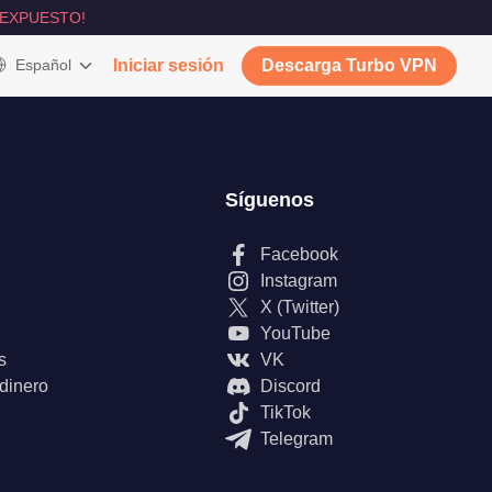
 EXPUESTO!
Español
Iniciar sesión
Descarga Turbo VPN
Síguenos
Facebook
Instagram
X (Twitter)
YouTube
s
VK
 dinero
Discord
TikTok
Telegram