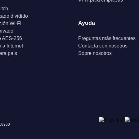
itch
zado dividido
Ayuda
ción Wi-Fi
rivado
o AES-256
Preguntas más frecuentes
 a Internet
Contacta con nosotros
ra país
Sobre nosotros
018960