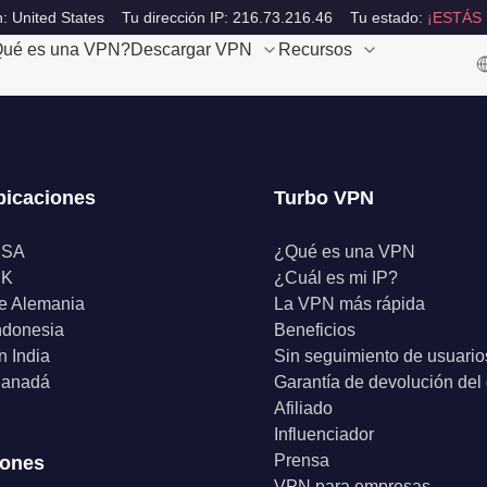
: United States
Tu dirección IP: 216.73.216.46
Tu estado:
¡ESTÁS
ué es una VPN?
Descargar VPN
Recursos
bicaciones
Turbo VPN
USA
¿Qué es una VPN
UK
¿Cuál es mi IP?
e Alemania
La VPN más rápida
ndonesia
Beneficios
 India
Sin seguimiento de usuario
anadá
Garantía de devolución del
Afiliado
Influenciador
Prensa
iones
VPN para empresas