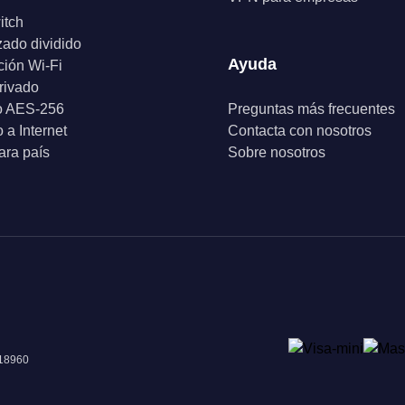
itch
zado dividido
Ayuda
ción Wi-Fi
rivado
o AES-256
Preguntas más frecuentes
 a Internet
Contacta con nosotros
ra país
Sobre nosotros
018960