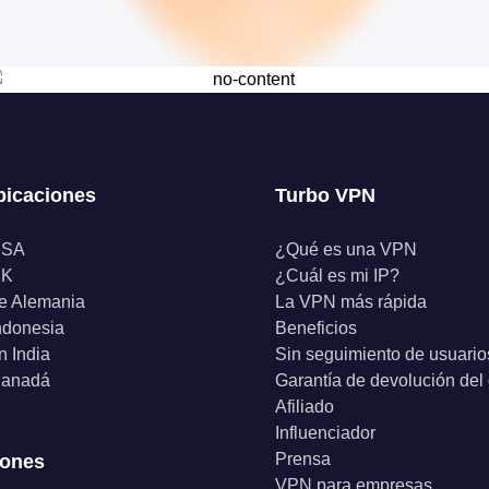
bicaciones
Turbo VPN
USA
¿Qué es una VPN
UK
¿Cuál es mi IP?
e Alemania
La VPN más rápida
ndonesia
Beneficios
 India
Sin seguimiento de usuario
anadá
Garantía de devolución del
Afiliado
Influenciador
Prensa
iones
VPN para empresas