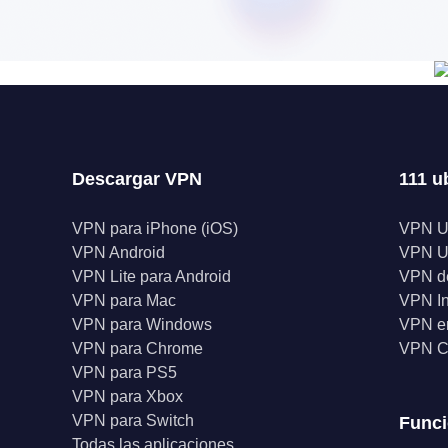
Descargar VPN
111 u
VPN para iPhone (iOS)
VPN 
VPN Android
VPN 
VPN Lite para Android
VPN d
VPN para Mac
VPN I
VPN para Windows
VPN en
VPN para Chrome
VPN C
VPN para PS5
VPN para Xbox
VPN para Switch
Func
Todas las aplicaciones