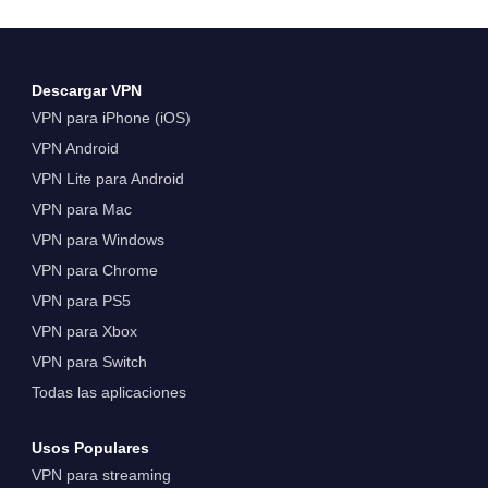
iOS 26 Beta&hellip; Continue reading ¿La
autorización VPN no funciona en dispositivos
iOS? Turbo VPN facilita la solución.
Descargar VPN
VPN para iPhone (iOS)
VPN Android
VPN Lite para Android
VPN para Mac
VPN para Windows
VPN para Chrome
VPN para PS5
VPN para Xbox
VPN para Switch
Todas las aplicaciones
Usos Populares
VPN para streaming