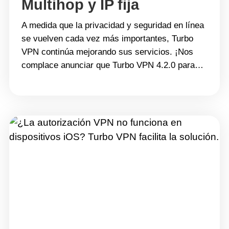
Multihop y IP fija
A medida que la privacidad y seguridad en línea
se vuelven cada vez más importantes, Turbo
VPN continúa mejorando sus servicios. ¡Nos
complace anunciar que Turbo VPN 4.2.0 para
iOS se lanzará la próxima semana! Esta
próxima versión introduce dos funciones muy
esperadas: Multihop y IP fija. Estas
actualizaciones están diseñadas para ofrecerte
mayor privacidad&hellip; Continue reading
Mejora tu privacidad en iOS: Turbo VPN 4.2.0
con Multihop y IP fija