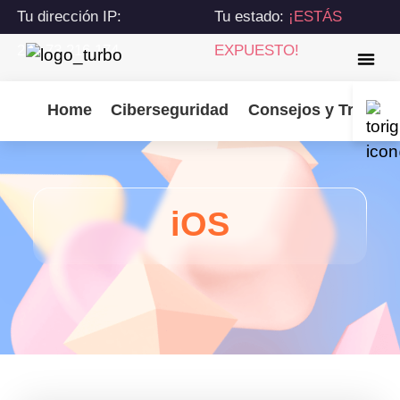
Tu dirección IP:
Tu estado:
¡ESTÁS
216.73.216.174
EXPUESTO!
Home
Ciberseguridad
Consejos y Trucos
iOS