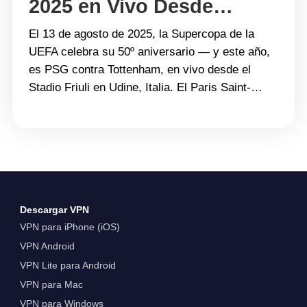
2025 en Vivo Desde
Cualquier Lugar con
El 13 de agosto de 2025, la Supercopa de la
Turbo VPN
UEFA celebra su 50º aniversario — y este año,
es PSG contra Tottenham, en vivo desde el
Stadio Friuli en Udine, Italia. El Paris Saint-
Germain, recién coronado campeón de la
Champions League, se enfrenta al Tottenham
Hotspur, ganador de la Europa League y
debutante en&hellip; Continue reading PSG vs
Tottenham: Mira la Supercopa de la UEFA 2025
en Vivo Desde Cualquier Lugar con Turbo VPN
Descargar VPN
VPN para iPhone (iOS)
VPN Android
VPN Lite para Android
VPN para Mac
VPN para Windows