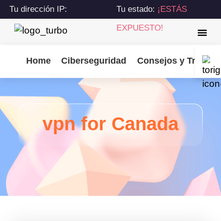
Tu dirección IP:
Tu estado:
¡ESTÁS
216.73.217.30
EXPUESTO!
Home
Ciberseguridad
Consejos y Trucos
vpn for Canada