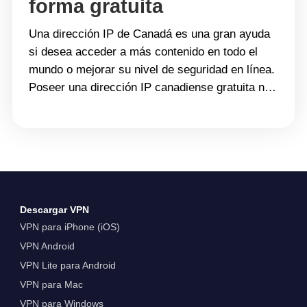
forma gratuita
Una dirección IP de Canadá es una gran ayuda
si desea acceder a más contenido en todo el
mundo o mejorar su nivel de seguridad en línea.
Poseer una dirección IP canadiense gratuita no
sólo le ayuda a acceder a contenido canadiense
cuando está en el extranjero, sino que también
puede ocultar su IP original,&hellip; Continue
reading Cómo obtener una dirección IP de
Canadá de forma gratuita
Descargar VPN
VPN para iPhone (iOS)
VPN Android
VPN Lite para Android
VPN para Mac
VPN para Windows