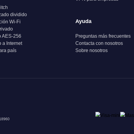
itch
zado dividido
Ayuda
ción Wi-Fi
rivado
o AES-256
Preguntas más frecuentes
 a Internet
Contacta con nosotros
ra país
Sobre nosotros
018960