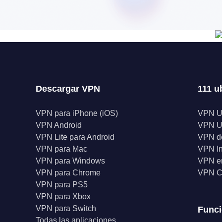
Descargar VPN
111 u
VPN para iPhone (iOS)
VPN 
VPN Android
VPN 
VPN Lite para Android
VPN d
VPN para Mac
VPN I
VPN para Windows
VPN en
VPN para Chrome
VPN C
VPN para PS5
VPN para Xbox
VPN para Switch
Func
Todas las aplicaciones