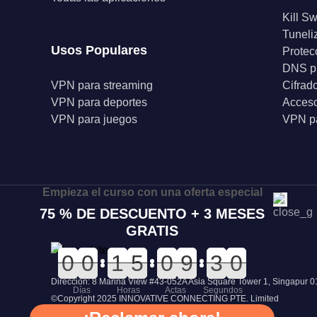
Kill Sw
Tuneli
Usos Populares
Protec
DNS p
VPN para streaming
Cifrad
VPN para deportes
Acceso
VPN para juegos
VPN pa
Empieza el curso con una oferta especial
75 % DE DESCUENTO + 3 MESES
GRATIS
0
0
0
0
0
0
0
0
0
0
1
1
0
0
5
5
0
0
0
0
0
0
9
9
3
2
0
9
3
0
Dirección: 8 Marina View #43-052A Asia Square Tower 1, Singapur 
Días
Horas
Actas
Segundos
©Copyright 2025 INNOVATIVE CONNECTING PTE. Limited