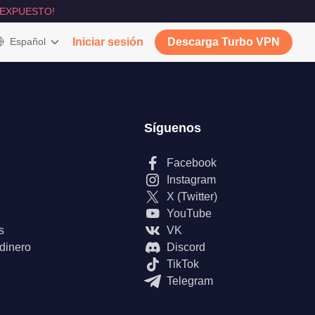
 EXPUESTO!
Español
Iniciar sesión
Descarga Turbo VPN
Síguenos
Facebook
Instagram
X (Twitter)
YouTube
s
VK
 dinero
Discord
TikTok
Telegram