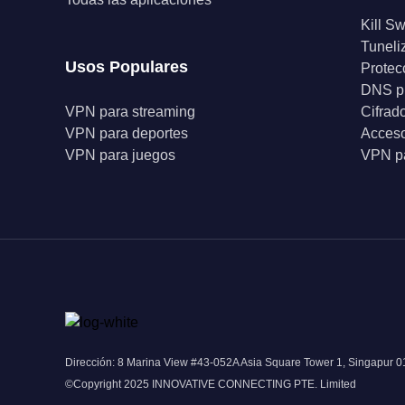
Kill Sw
Tuneli
Usos Populares
Protec
DNS p
VPN para streaming
Cifrad
VPN para deportes
Acceso
VPN para juegos
VPN pa
Dirección: 8 Marina View #43-052A Asia Square Tower 1, Singapur 
©Copyright 2025 INNOVATIVE CONNECTING PTE. Limited