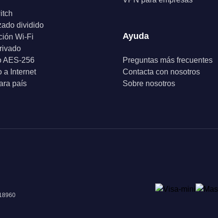
itch
zado dividido
Ayuda
ción Wi-Fi
rivado
o AES-256
Preguntas más frecuentes
 a Internet
Contacta con nosotros
ra país
Sobre nosotros
018960