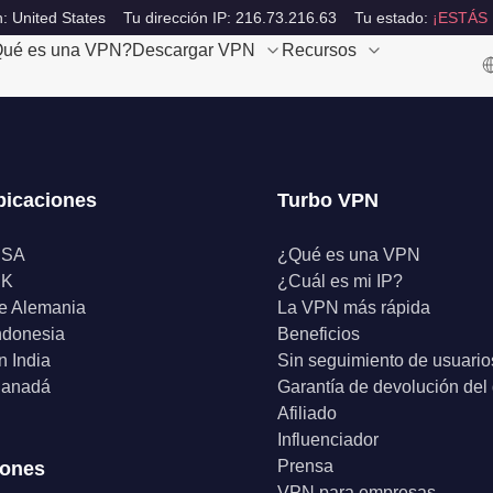
: United States
Tu dirección IP: 216.73.216.63
Tu estado:
¡ESTÁS
ué es una VPN?
Descargar VPN
Recursos
bicaciones
Turbo VPN
USA
¿Qué es una VPN
UK
¿Cuál es mi IP?
e Alemania
La VPN más rápida
ndonesia
Beneficios
 India
Sin seguimiento de usuario
anadá
Garantía de devolución del
Afiliado
Influenciador
Prensa
iones
VPN para empresas