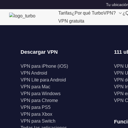
Tu ubicación
Tarifas
¿Por qué TurboVPN?
¿Q
VPN gratuita
Descargar VPN
111 u
VPN para iPhone (iOS)
VPN 
VPN Android
VPN 
VPN Lite para Android
VPN d
VPN para Mac
VPN I
VPN para Windows
VPN en
VPN para Chrome
VPN C
VPN para PS5
VPN para Xbox
VPN para Switch
Func
Todas las aplicaciones