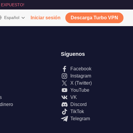
 EXPUESTO!
Español
Iniciar sesión
Descarga Turbo VPN
Síguenos
Facebook
Instagram
X (Twitter)
YouTube
s
VK
 dinero
Discord
TikTok
Telegram