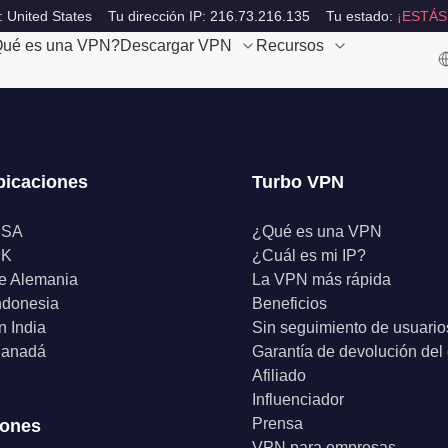
: United States
Tu dirección IP: 216.73.216.135
Tu estado:
¡ESTÁS
ué es una VPN?
Descargar VPN
Recursos
bicaciones
Turbo VPN
USA
¿Qué es una VPN
UK
¿Cuál es mi IP?
e Alemania
La VPN más rápida
ndonesia
Beneficios
 India
Sin seguimiento de usuario
anadá
Garantía de devolución del
Afiliado
Influenciador
Prensa
iones
VPN para empresas