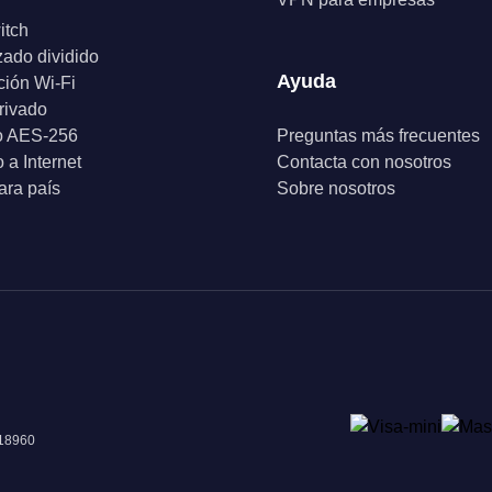
itch
zado dividido
Ayuda
ción Wi-Fi
rivado
o AES-256
Preguntas más frecuentes
 a Internet
Contacta con nosotros
ra país
Sobre nosotros
018960