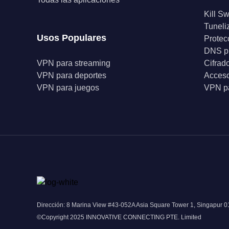
Kill Sw
Tuneli
Usos Populares
Protec
DNS p
VPN para streaming
Cifrad
VPN para deportes
Acceso
VPN para juegos
VPN pa
Dirección: 8 Marina View #43-052A Asia Square Tower 1, Singapur 
©Copyright 2025 INNOVATIVE CONNECTING PTE. Limited