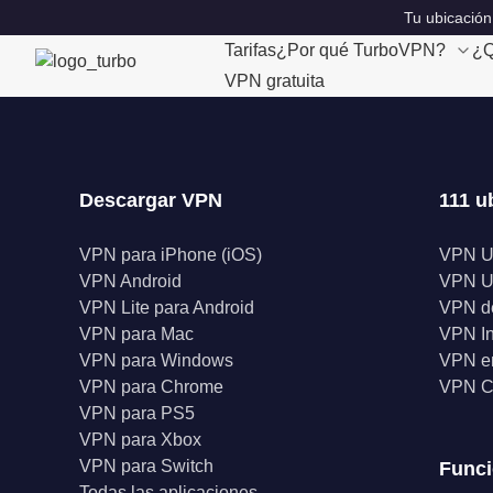
Tu ubicación
Tarifas
¿Por qué TurboVPN?
¿Q
VPN gratuita
Descargar VPN
111 u
VPN para iPhone (iOS)
VPN 
VPN Android
VPN 
VPN Lite para Android
VPN d
VPN para Mac
VPN I
VPN para Windows
VPN en
VPN para Chrome
VPN C
VPN para PS5
VPN para Xbox
VPN para Switch
Func
Todas las aplicaciones