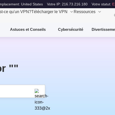
mplacement: United States
Votre IP: 216.73.216.180
Votre statut:
E
st-ce qu'un VPN?
Télécharger le VPN
Ressources
Astuces et Conseils
Cybersécurité
Divertisseme
r ""