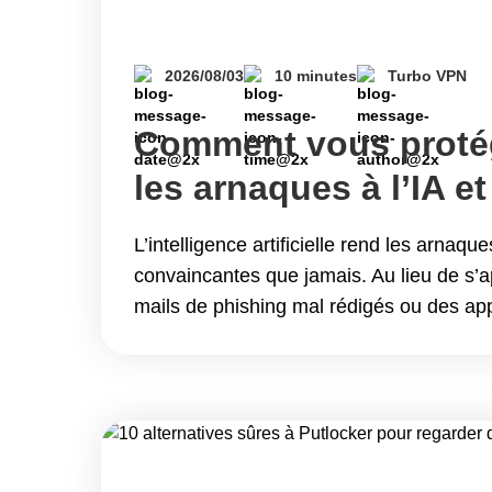
2026/08/03
10 minutes
Turbo VPN
Comment vous proté
les arnaques à l’IA et
par deepfake
L’intelligence artificielle rend les arnaqu
convaincantes que jamais. Au lieu de s’a
mails de phishing mal rédigés ou des ap
suspects, les cybercriminels utilisent dés
des voix, créer des vidéos deepfake et us
personnes de confiance afin d’inciter leu
des informations&hellip; Continue read
protéger contre les arnaques à l’IA et le