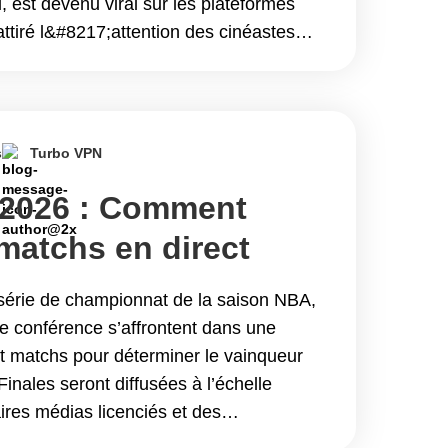
, est devenu viral sur les plateformes
ttiré l&#8217;attention des cinéastes
s discussions de la communauté des
tinue reading Le Meilleur VPN pour
 en 2026
s
Turbo VPN
 2026 : Comment
 matchs en direct
 avec Turbo VPN
série de championnat de la saison NBA,
e conférence s’affrontent dans une
pt matchs pour déterminer le vainqueur
Finales seront diffusées à l’échelle
ires médias licenciés et des
officielles, avec&hellip; Continue