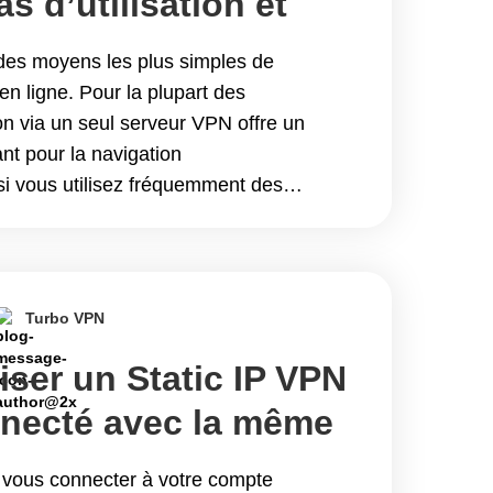
s d’utilisation et
ent
es moyens les plus simples de
en ligne. Pour la plupart des
on via un seul serveur VPN offre un
ant pour la navigation
i vous utilisez fréquemment des
oyagez régulièrement à
ipulez des informations
inue reading Comprendre le Double VPN
;utilisation et fonctionnement
Turbo VPN
iser un Static IP VPN
nnecté avec la même
VPN à chaque
e vous connecter à votre compte