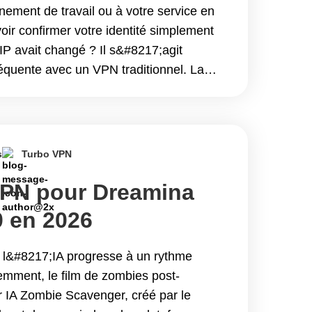
nement de travail ou à votre service en
voir confirmer votre identité simplement
IP avait changé ? Il s&#8217;agit
équente avec un VPN traditionnel. La
 attribuent une adresse&hellip;
i utiliser un Static IP VPN ? Restez
adresse IP VPN à chaque connexion
s
Turbo VPN
VPN pour Dreamina
 en 2026
c l&#8217;IA progresse à un rythme
mment, le film de zombies post-
 IA Zombie Scavenger, créé par le