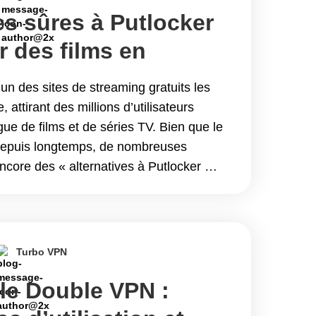
es sûres à Putlocker
r des films en
l’un des sites de streaming gratuits les
attirant des millions d’utilisateurs
ue de films et de séries TV. Bien que le
é depuis longtemps, de nombreuses
core des « alternatives à Putlocker »
regarder du contenu en&hellip; Continue
ûres à Putlocker pour regarder des films
Turbo VPN
le Double VPN :