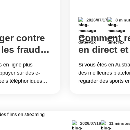
2026/07/17
8 minu
ger contre
Comment re
 les fraudes
en direct e
sur SBS On
es en ligne plus
Si vous êtes en Aust
de l’Austral
ppuyer sur des e-
des meilleures platef
pels téléphoniques
regarder des sports en
ormais l’IA pour cloner
documentaires et les 
urper l’identité de
dernier week-end du to
rs victimes à partager
attendent avec impati
ing Comment vous
et 19 juillet,&hellip;
s fraudes par deepfake
sports en direct et d
2026/07/16
11 minute
en dehors de l&#8217;