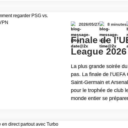
reading Finales NBA 202
direct gratuitement ave
2026/05/27
8 minutes
Finale de l
League 2026
PSG vs. Arse
La plus grande soirée du
n’importe où
pas. La finale de l’UEFA
Saint-Germain et Arsenal 
pour le trophée de club l
monde entier se préparen
de suspense, de talents 
l’UEFA Champions Leagu
Arsenal en direct depuis