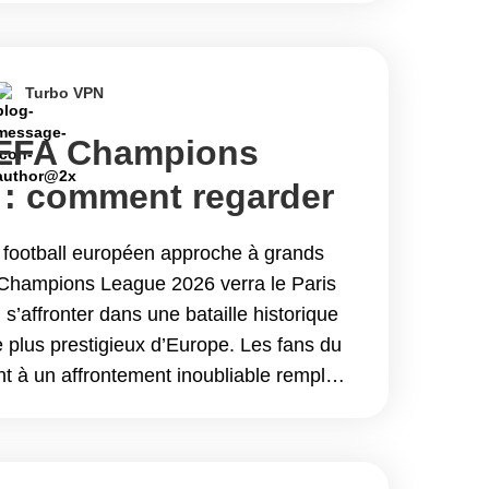
6 : Comment regarder les matchs en
c Turbo VPN
Turbo VPN
’UEFA Champions
 : comment regarder
nal en direct depuis
 football européen approche à grands
 avec Turbo VPN
 Champions League 2026 verra le Paris
s’affronter dans une bataille historique
e plus prestigieux d’Europe. Les fans du
t à un affrontement inoubliable rempli
de&hellip; Continue reading Finale de
e 2026 : comment regarder PSG vs.
 n’importe où avec Turbo VPN