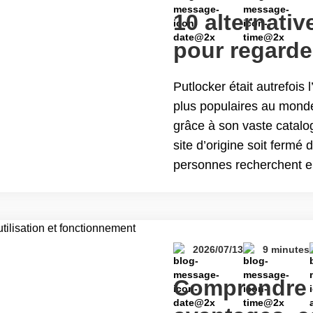
10 alternativ
pour regarde
streaming
Putlocker était autrefois 
plus populaires au monde, 
grâce à son vaste catalog
site d’origine soit ferm
personnes recherchent en
lorsqu’elles souhaitent 
reading 10 alternatives s
en streaming
2026/07/13
9 minutes
Comprendre 