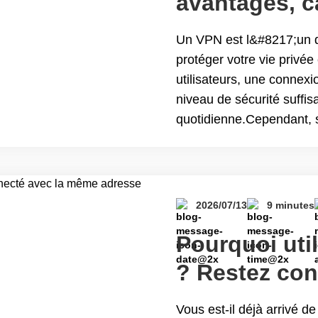
avantages, ca
fonctionnem
Un VPN est l&#8217;un d
protéger votre vie privée 
utilisateurs, une connexi
niveau de sécurité suffis
quotidienne.Cependant, s
réseaux Wi-Fi publics, v
l&#8217;étranger ou man
sensibles,&hellip; Cont
: avantages, cas d&#8217
2026/07/13
9 minutes
Pourquoi util
? Restez co
adresse IP 
Vous est-il déjà arrivé d