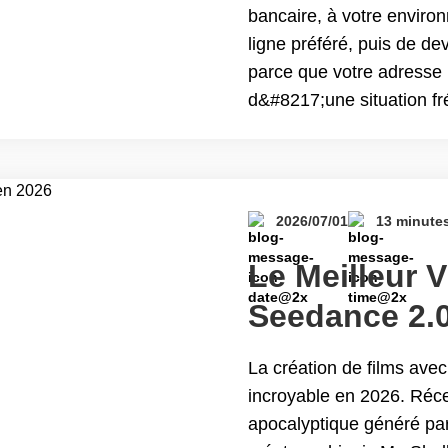
connexion
bancaire, à votre environ
ligne préféré, puis de de
parce que votre adresse 
d&#8217;une situation fr
plupart des services VPN
Continue reading Pourquo
connecté avec la même 
2026/07/01
13 minute
Le Meilleur 
Seedance 2.0
La création de films ave
incroyable en 2026. Réce
apocalyptique généré par