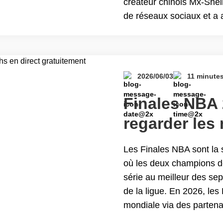
créateur chinois Mx-Shell
de réseaux sociaux et a a
hollywoodiens. Selon le
créateurs et&hellip; Con
Dreamina Seedance 2.0
2026/06/03
11 minute
Finales NBA
regarder les
gratuitement
Les Finales NBA sont la 
où les deux champions d
série au meilleur des se
de la ligue. En 2026, les 
mondiale via des partena
plateformes de streaming 