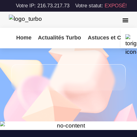
Votre IP: 216.73.217.73
Votre statut:
EXPOSÉ!
Home
Actualités Turbo
Astuces et Consei