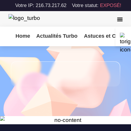
Votre IP: 216.73.217.62
Votre statut:
EXPOSÉ!
Home
Actualités Turbo
Astuces et Consei