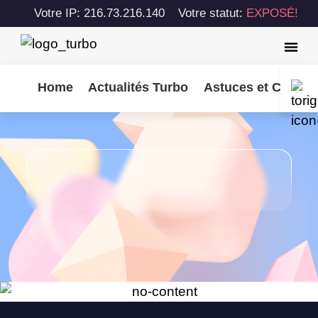
Votre IP: 216.73.216.140
Votre statut:
EXPOSÉ!
Home
Actualités Turbo
Astuces et Consei