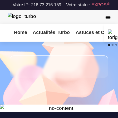
Votre IP: 216.73.216.159
Votre statut:
EXPOSÉ!
Home
Actualités Turbo
Astuces et Consei