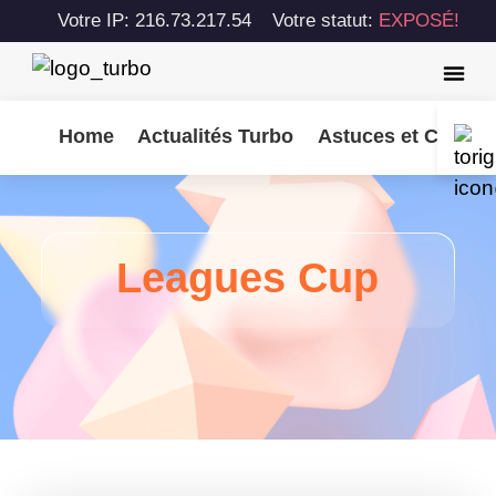
Votre IP: 216.73.217.54
Votre statut:
EXPOSÉ!
Home
Actualités Turbo
Astuces et Consei
Leagues Cup