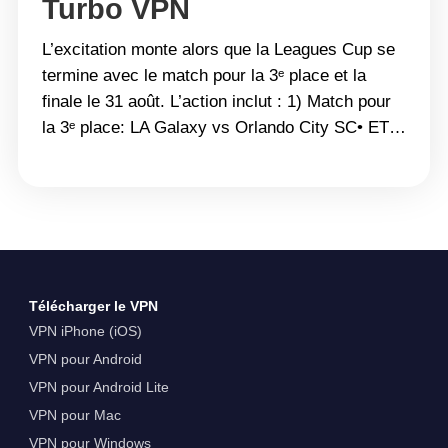
Turbo VPN
L’excitation monte alors que la Leagues Cup se
termine avec le match pour la 3ᵉ place et la
finale le 31 août. L’action inclut : 1) Match pour
la 3ᵉ place: LA Galaxy vs Orlando City SC• ET :
31 août, 17h00• PT : 31 août, 14h00 2) Finale:
Seattle Sounders vs Inter Miami• ET&hellip;
Continue reading Comment regarder la Leagues
Cup partout avec Turbo VPN
Télécharger le VPN
VPN iPhone (iOS)
VPN pour Android
VPN pour Android Lite
VPN pour Mac
VPN pour Windows