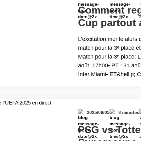
Comment reg
Cup partout
L’excitation monte alors
match pour la 3ᵉ place et l
Match pour la 3ᵉ place: 
août, 17h00• PT : 31 aoû
Inter Miami• ET&hellip; 
Leagues Cup partout av
2025/08/05
8 minutes
PSG vs Totte