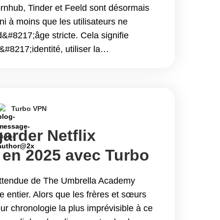
 de rencontres au
nhub, Tinder et Feeld sont désormais
 à moins que les utilisateurs ne
(Mise à jour 2025)
d&#8217;âge stricte. Cela signifie
#8217;identité, utiliser la
u partager vos informations bancaires
simplement&hellip; Continue reading
 sécurité et confidentialité à Pornhub,
ns de rencontres au Royaume-Uni (Mise
Turbo VPN
rder Netflix
 en 2025 avec Turbo
 attendue de The Umbrella Academy
 entier. Alors que les frères et sœurs
ur chronologie la plus imprévisible à ce