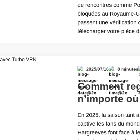
applications
de rencontres comme Por
bloquées au Royaume-Uni
Royaume-Uni 
passent une vérification 
télécharger votre pièce d&
reconnaissance faciale o
ou de carte de crédit — 
Comment accéder en toute
Tinder et aux applicatio
2025/07/16
8 minutes
à jour 2025)
Comment rega
n’importe où
VPN
En 2025, la saison tant
captive les fans du monde
Hargreeves font face à le