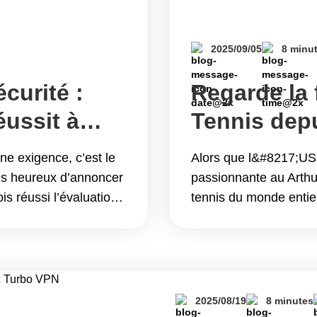
2025/09/05
8 minu
curité :
Regarde la 
ussit à
Tennis dep
 de sécurité
Turbo VPN
ne exigence, c’est le
Alors que l&#8217;US 
iles
s heureux d’annoncer
passionnante au Arthu
s réussi l’évaluation
tennis du monde entie
ASA), et que le badge
couronnement des proc
t désormais
simple masculin n&#82
as le premier,
matchs de demi-finale 
on de la sécurité :
s&#8217;affrontera&he
aluation de sécurité
du US Open Tennis de
2025/08/19
8 minutes
VPN