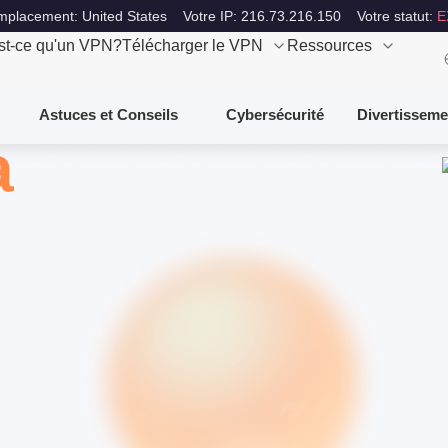
mplacement: United States
Votre IP: 216.73.216.150
Votre statut:
E
st-ce qu'un VPN?
Télécharger le VPN
Ressources
Astuces et Conseils
Cybersécurité
Divertisseme
a