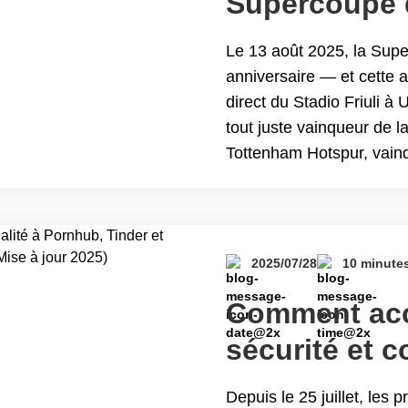
Supercoupe 
direct parto
Le 13 août 2025, la Sup
anniversaire — et cette 
direct du Stadio Friuli à 
tout juste vainqueur de l
Tottenham Hotspur, vainq
sa première Supercoupe.
Tottenham : Regardez la
partout avec Turbo VPN
2025/07/28
10 minute
Comment acc
sécurité et c
Pornhub, Tin
Depuis le 25 juillet, les 