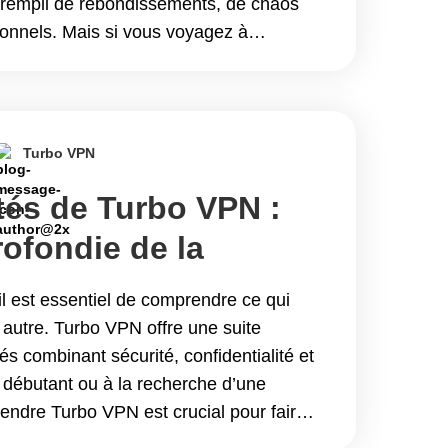
 rempli de rebondissements, de chaos
onnels. Mais si vous voyagez à
z dans un pays où&hellip; Continue
r Netflix n&#8217;importe où en 2025
Turbo VPN
tés de Turbo VPN :
ofondie de la
igne
il est essentiel de comprendre ce qui
 autre. Turbo VPN offre une suite
és combinant sécurité, confidentialité et
 débutant ou à la recherche d’une
rendre Turbo VPN est crucial pour faire
résente des&hellip; Continue reading