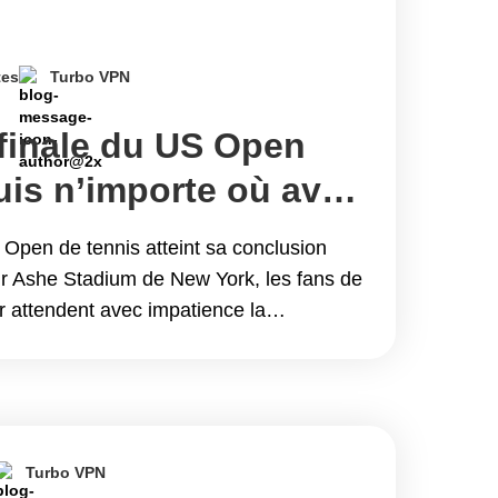
tes
Turbo VPN
finale du US Open
uis n’importe où avec
Open de tennis atteint sa conclusion
r Ashe Stadium de New York, les fans de
r attendent avec impatience la
hains champions. Bien que la finale du
17;ait pas encore été décidée, les
sont déjà fixés pour déterminer qui
llip; Continue reading Regarde la finale
puis n&#8217;importe où avec Turbo
Turbo VPN