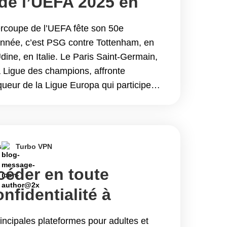
de l’UEFA 2025 en
ut avec Turbo VPN
ercoupe de l’UEFA fête son 50e
année, c’est PSG contre Tottenham, en
Udine, en Italie. Le Paris Saint-Germain,
a Ligue des champions, affronte
ueur de la Ligue Europa qui participe à
 Deux&hellip; Continue reading PSG vs
 Supercoupe de l’UEFA 2025 en direct
s
Turbo VPN
éder en toute
onfidentialité à
der et aux
principales plateformes pour adultes et