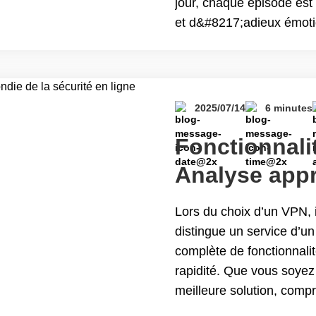
jour, chaque épisode est
et d&#8217;adieux émoti
l&#8217;étranger ou vive
reading Comment regarde
avec Turbo VPN
2025/07/14
6 minutes
Fonctionnali
Analyse appr
sécurité en l
Lors du choix d’un VPN, 
distingue un service d’un
complète de fonctionnalit
rapidité. Que vous soyez
meilleure solution, comp
le bon choix. Ce guide p