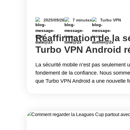
2025/09/26
7 minutes
Turbo VPN
Réaffirmation de la sé
Turbo VPN Android ré
nouveau l’évaluation
La sécurité mobile n’est pas seulement u
des applications mob
fondement de la confiance. Nous somme
que Turbo VPN Android a une nouvelle foi
de sécurité des applications mobiles (M
de révision de sécurité indépendante es
officiellement actif 🎉. Ce succès n’est p
mais&hellip; Continue reading Réaffirmati
Turbo VPN Android réussit à nouveau l’év
des applications mobiles