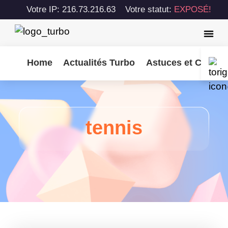
Votre IP: 216.73.216.63
Votre statut:
EXPOSÉ!
Home
Actualités Turbo
Astuces et Consei
tennis