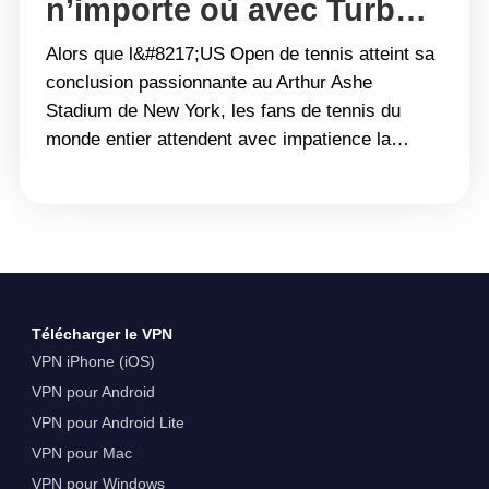
n’importe où avec Turbo
VPN
Alors que l&#8217;US Open de tennis atteint sa
conclusion passionnante au Arthur Ashe
Stadium de New York, les fans de tennis du
monde entier attendent avec impatience la
couronnement des prochains champions. Bien
que la finale du simple masculin n&#8217;ait pas
encore été décidée, les matchs de demi-finale
sont déjà fixés pour déterminer qui
s&#8217;affrontera&hellip; Continue reading
Regarde la finale du US Open Tennis depuis
Télécharger le VPN
n&#8217;importe où avec Turbo VPN
VPN iPhone (iOS)
VPN pour Android
VPN pour Android Lite
VPN pour Mac
VPN pour Windows