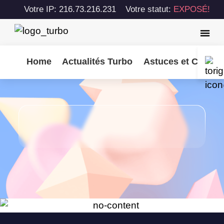
Votre IP: 216.73.216.231
Votre statut:
EXPOSÉ!
Home
Actualités Turbo
Astuces et Consei