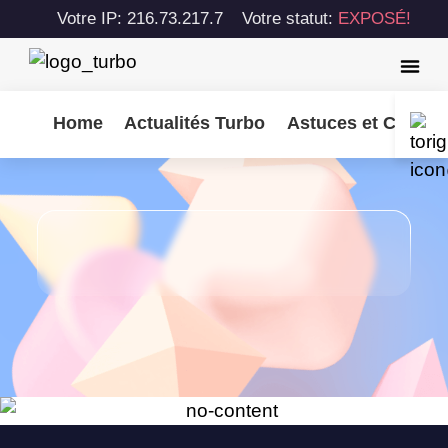
Votre IP: 216.73.217.7
Votre statut:
EXPOSÉ!
Home
Actualités Turbo
Astuces et Consei