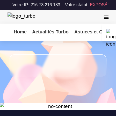
Votre IP: 216.73.216.183
Votre statut:
EXPOSÉ!
Home
Actualités Turbo
Astuces et Consei