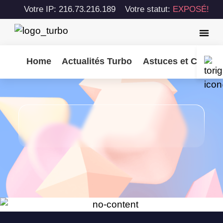
Votre IP: 216.73.216.189
Votre statut:
EXPOSÉ!
Home
Actualités Turbo
Astuces et Consei