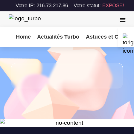
Votre IP: 216.73.217.86
Votre statut:
EXPOSÉ!
Home
Actualités Turbo
Astuces et Consei