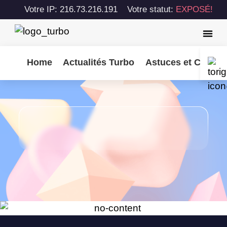
Votre IP: 216.73.216.191
Votre statut:
EXPOSÉ!
Home
Actualités Turbo
Astuces et Consei