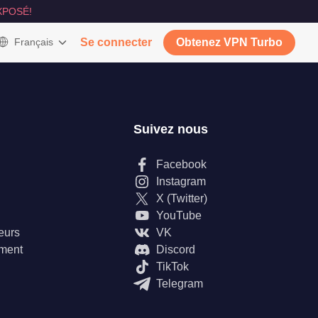
XPOSÉ!
Français
Se connecter
Obtenez VPN Turbo
Suivez nous
Facebook
Instagram
X (Twitter)
YouTube
teurs
VK
ement
Discord
TikTok
Telegram