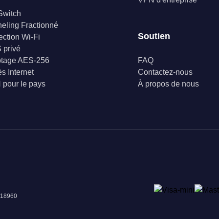
 Switch
eling Fractionné
Soutien
ection Wi-Fi
 privé
ptage AES-256
FAQ
s Internet
Contactez-nous
pour le pays
À propos de nous
018960