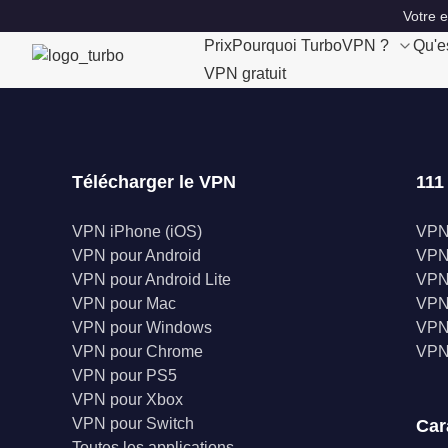
Votre 
Prix
Pourquoi TurboVPN ?
Qu'e
VPN gratuit
Télécharger le VPN
111
VPN iPhone (iOS)
VPN
VPN pour Android
VPN 
VPN pour Android Lite
VPN
VPN pour Mac
VPN
VPN pour Windows
VPN
VPN pour Chrome
VPN
VPN pour PS5
VPN pour Xbox
VPN pour Switch
Car
Toutes les applications