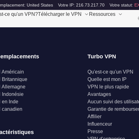
emplacement: United States
Votre IP: 216.73.217.70
Votre statut:
E
st-ce qu'un VPN?
Télécharger le VPN
Ressources
 emplacements
Turbo VPN
 Américain
Qu'est-ce qu'un VPN
Britannique
Quelle est mon IP
 Allemagne
VPN le plus rapide
 Indonésie
Avantages
 en Inde
Aucun suivi des utilisa
 canadien
Garantie de rembours
Affilier
Influenceur
Presse
actéristiques
VPN d'entreprise