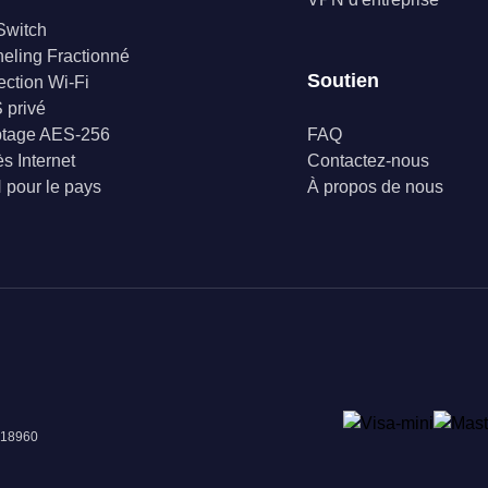
 Switch
eling Fractionné
Soutien
ection Wi-Fi
 privé
ptage AES-256
FAQ
s Internet
Contactez-nous
pour le pays
À propos de nous
018960