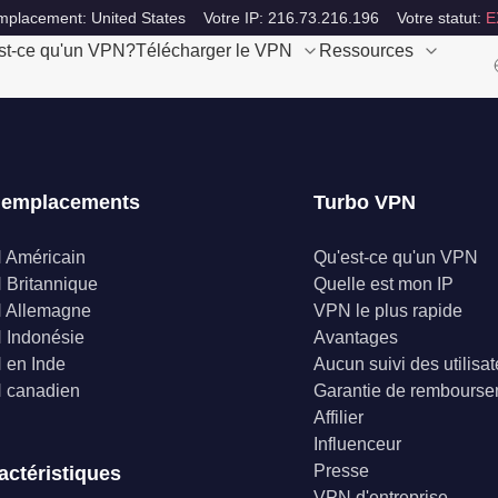
mplacement: United States
Votre IP: 216.73.216.196
Votre statut:
E
st-ce qu'un VPN?
Télécharger le VPN
Ressources
 emplacements
Turbo VPN
 Américain
Qu'est-ce qu'un VPN
Britannique
Quelle est mon IP
 Allemagne
VPN le plus rapide
 Indonésie
Avantages
 en Inde
Aucun suivi des utilisa
 canadien
Garantie de rembours
Affilier
Influenceur
Presse
actéristiques
VPN d'entreprise