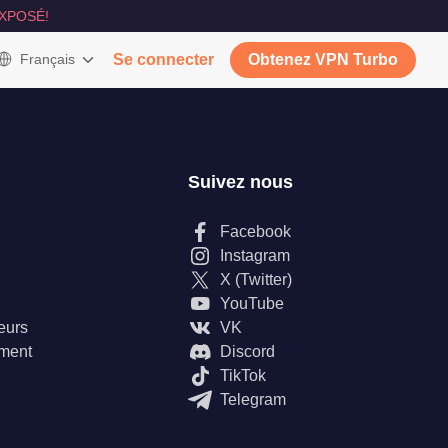
XPOSÉ!
Français
Se connecter
Obtenez VPN Turbo
Suivez nous
Facebook
Instagram
X (Twitter)
YouTube
teurs
VK
ement
Discord
TikTok
Telegram