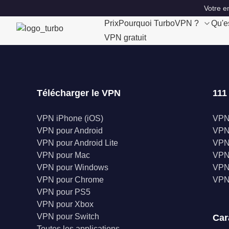
Votre e
Prix
Pourquoi TurboVPN ?
Qu'e
VPN gratuit
Télécharger le VPN
111
VPN iPhone (iOS)
VPN
VPN pour Android
VPN 
VPN pour Android Lite
VPN
VPN pour Mac
VPN
VPN pour Windows
VPN
VPN pour Chrome
VPN
VPN pour PS5
VPN pour Xbox
VPN pour Switch
Car
Toutes les applications