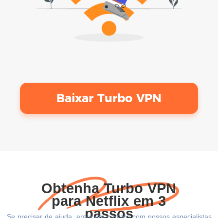
Baixar Turbo VPN
Obtenha Turbo VPN
para Netflix em 3
passos
Se precisar de ajuda, entre em contato com nossos especialistas