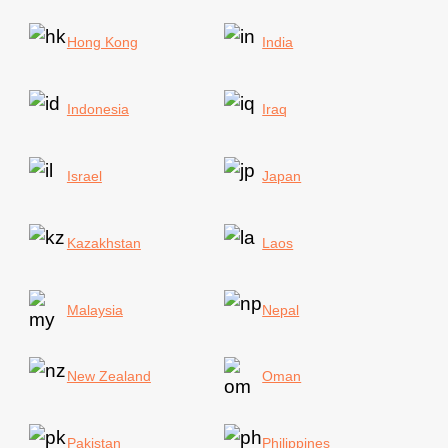
Hong Kong
India
Indonesia
Iraq
Israel
Japan
Kazakhstan
Laos
Malaysia
Nepal
New Zealand
Oman
Pakistan
Philippines