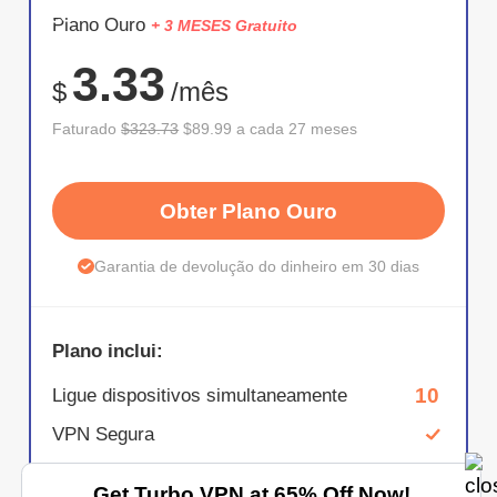
ECONOM
Plano Ouro
+ 3 MESES Gratuito
72%
3.33
$
/mês
Faturado
$323.73
$89.99 a cada 27 meses
Obter Plano Ouro
Garantia de devolução do dinheiro em 30 dias
Plano inclui:
10
Ligue dispositivos simultaneamente
VPN Segura
Mais de 21,000 servidores VPN
Get Turbo VPN at 65% Off Now!