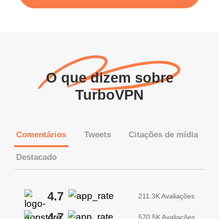
O que dizem sobre
TurboVPN
Comentários
Tweets
Citações de mídia
Destacado
4.7
211.3K Avaliações
4.7
570.5K Avaliações