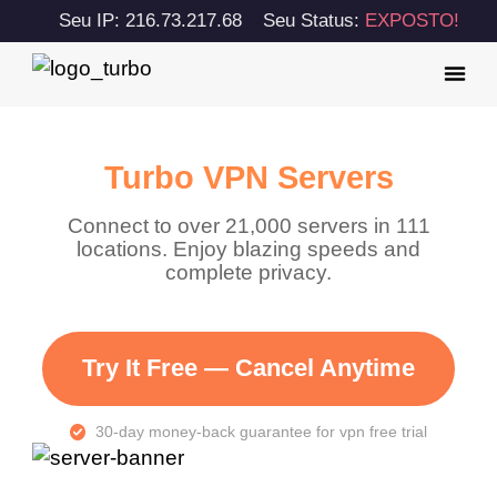
Seu IP: 216.73.217.68
Seu Status:
EXPOSTO!
Turbo VPN Servers
Connect to over 21,000 servers in 111
locations. Enjoy blazing speeds and
complete privacy.
Try It Free — Cancel Anytime
30-day money-back guarantee for vpn free trial