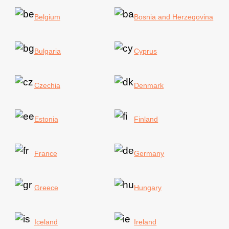
Belgium
Bosnia and Herzegovina
Bulgaria
Cyprus
Czechia
Denmark
Estonia
Finland
France
Germany
Greece
Hungary
Iceland
Ireland