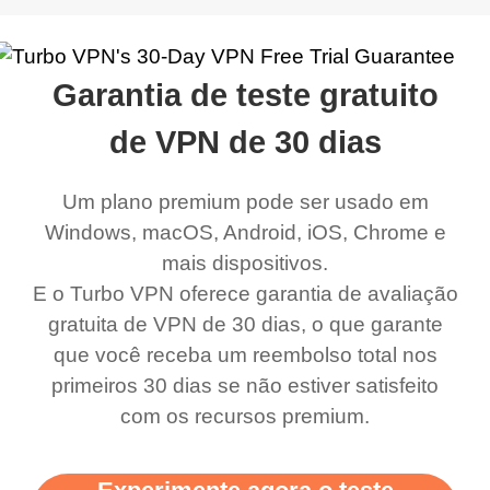
address that my
now I can listen to all my
connection. Turbo VPN
premium..
work was under and
music and even play all
does a great job. It
quality e
rched it up and it did
my games also I
connects everywhere
the Turbo
Garantia de teste gratuito
eed say I was in a
honestly didn’t know
and anywhere without it
choice.
de VPN de 30 dias
ernt location.
what a vpn was but I
being slow. There are
honestly thought this
multiple free networks
Um plano premium pode ser usado em
was a scam but now I
available which u can
Windows, macOS, Android, iOS, Chrome e
use it I am just
switch from. Easily, my
mais dispositivos.
E o Turbo VPN oferece garantia de avaliação
bewildered at how good
favourite. Best part, i
gratuita de VPN de 30 dias, o que garante
this app is and even if
have not seen any ads
que você receba um reembolso total nos
there is ads I know it’s to
till now since i am using
primeiros 30 dias se não estiver satisfeito
support this amazing
free service. A 10/10.
com os recursos premium.
vpn honestly you should
put more ads to grant us