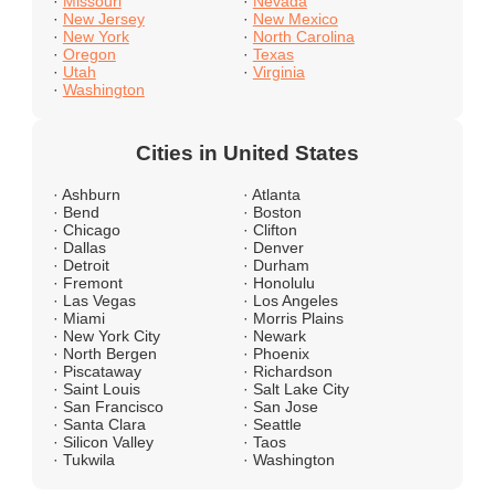
·
Missouri
·
Nevada
·
New Jersey
·
New Mexico
·
New York
·
North Carolina
·
Oregon
·
Texas
·
Utah
·
Virginia
·
Washington
Cities in United States
· Ashburn
· Atlanta
· Bend
· Boston
· Chicago
· Clifton
· Dallas
· Denver
· Detroit
· Durham
· Fremont
· Honolulu
· Las Vegas
· Los Angeles
· Miami
· Morris Plains
· New York City
· Newark
· North Bergen
· Phoenix
· Piscataway
· Richardson
· Saint Louis
· Salt Lake City
· San Francisco
· San Jose
· Santa Clara
· Seattle
· Silicon Valley
· Taos
· Tukwila
· Washington