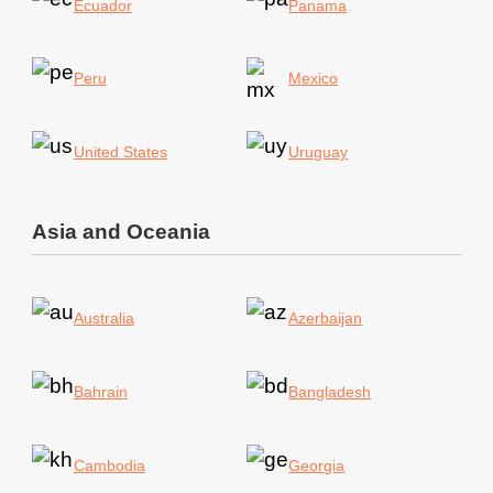
Ecuador
Panama
Peru
Mexico
United States
Uruguay
Asia and Oceania
Australia
Azerbaijan
Bahrain
Bangladesh
Cambodia
Georgia