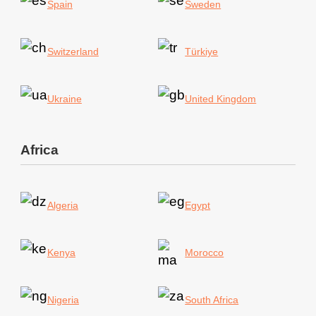
Spain
Sweden
Switzerland
Türkiye
Ukraine
United Kingdom
Africa
Algeria
Egypt
Kenya
Morocco
Nigeria
South Africa