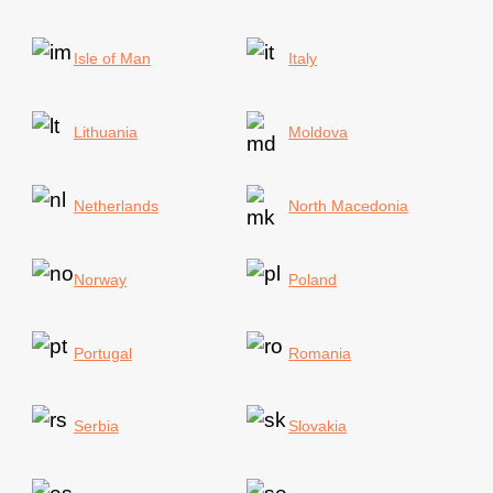
Isle of Man
Italy
Lithuania
Moldova
Netherlands
North Macedonia
Norway
Poland
Portugal
Romania
Serbia
Slovakia