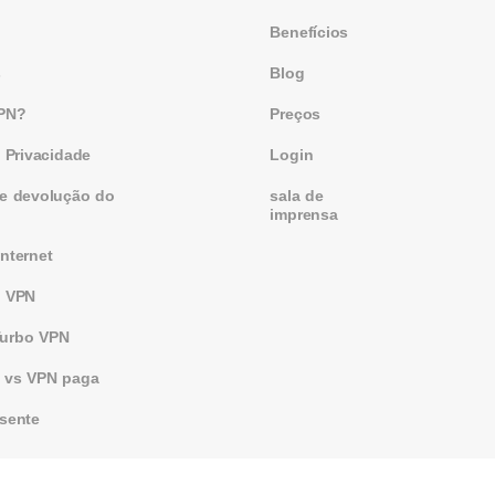
Benefícios
s
Blog
VPN?
Preços
e Privacidade
Login
de devolução do
sala de
imprensa
nternet
s VPN
urbo VPN
s vs VPN paga
esente