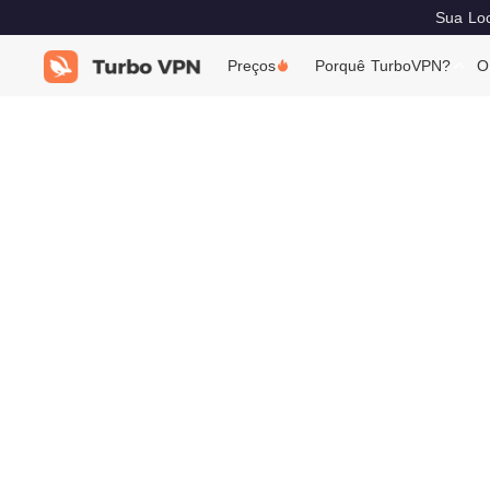
Sua Loc
Preços
Porquê TurboVPN?
O