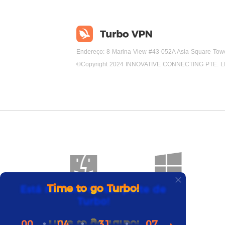
Endereço: 8 Marina View #43-052A Asia Square Tow
©Copyright 2024 INNOVATIVE CONNECTING PTE. L
Está na hora de ser parte de
Mac
Windows
Turbo!
00
04
31
06