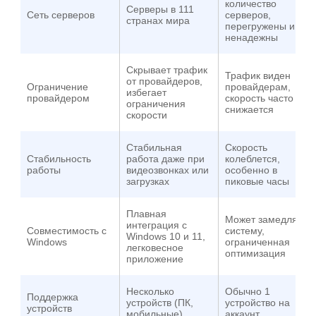
количество
Серверы в 111
Сеть серверов
серверов,
странах мира
перегружены и
ненадежны
Скрывает трафик
Трафик виден
от провайдеров,
Ограничение
провайдерам,
избегает
провайдером
скорость часто
ограничения
снижается
скорости
Стабильная
Скорость
Стабильность
работа даже при
колеблется,
работы
видеозвонках или
особенно в
загрузках
пиковые часы
Плавная
Может замедлять
интеграция с
Совместимость с
систему,
Windows 10 и 11,
Windows
ограниченная
легковесное
оптимизация
приложение
Несколько
Обычно 1
Поддержка
устройств (ПК,
устройство на
устройств
мобильные)
аккаунт