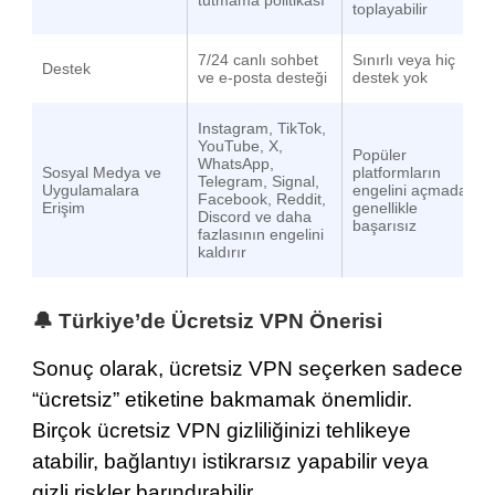
toplayabilir
7/24 canlı sohbet
Sınırlı veya hiç
Destek
ve e-posta desteği
destek yok
Instagram, TikTok,
YouTube, X,
Popüler
WhatsApp,
Sosyal Medya ve
platformların
Telegram, Signal,
Uygulamalara
engelini açmada
Facebook, Reddit,
Erişim
genellikle
Discord ve daha
başarısız
fazlasının engelini
kaldırır
🔔 Türkiye’de Ücretsiz VPN Önerisi
Sonuç olarak, ücretsiz VPN seçerken sadece
“ücretsiz” etiketine bakmamak önemlidir.
Birçok ücretsiz VPN gizliliğinizi tehlikeye
atabilir, bağlantıyı istikrarsız yapabilir veya
gizli riskler barındırabilir.