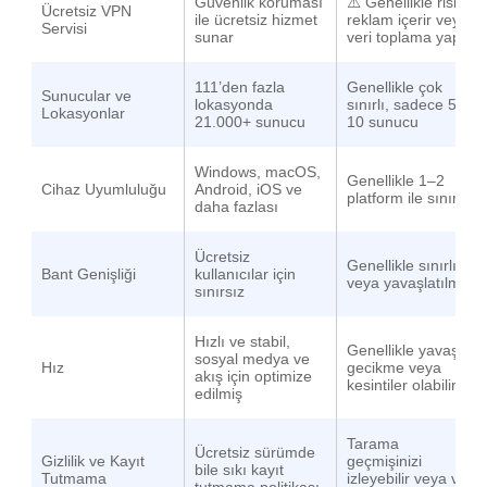
Güvenlik koruması
⚠️ Genellikle riskli,
Ücretsiz VPN
ile ücretsiz hizmet
reklam içerir veya
Servisi
sunar
veri toplama yapar
111’den fazla
Genellikle çok
Sunucular ve
lokasyonda
sınırlı, sadece 5–
Lokasyonlar
21.000+ sunucu
10 sunucu
Windows
,
macOS
,
Genellikle 1–2
Cihaz Uyumluluğu
Android
,
iOS
ve
platform ile sınırlı
daha fazlası
Ücretsiz
Genellikle sınırlı
Bant Genişliği
kullanıcılar için
veya yavaşlatılmış
sınırsız
Hızlı ve stabil,
Genellikle yavaş,
sosyal medya ve
Hız
gecikme veya
akış için optimize
kesintiler olabilir
edilmiş
Tarama
Ücretsiz sürümde
Gizlilik ve Kayıt
geçmişinizi
bile sıkı
kayıt
Tutmama
izleyebilir veya veri
tutmama politikası