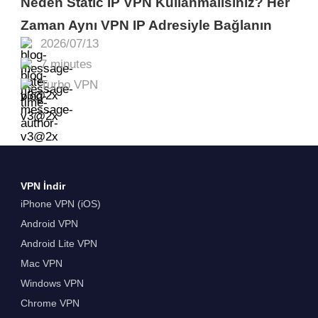
Neden Static IP VPN Kullanmalısınız? Her
Zaman Aynı VPN IP Adresiyle Bağlanın
2026/07/13
7 minutes
Turbo VPN
VPN İndir
iPhone VPN (iOS)
Android VPN
Android Lite VPN
Mac VPN
Windows VPN
Chrome VPN