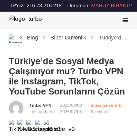
IP'niz: 216.73.216.218
Durumun:
MARUZ BIRAKTI!
Blog
Siber Güvenlik
Türkiye’de Sosyal Medya Çalışmıyor mu? Turbo VPN ile Instagram, TikTok, YouTube Sorunlarını Çözün
Türkiye’de Sosyal Medya
Çalışmıyor mu? Turbo VPN
ile Instagram, TikTok,
YouTube Sorunlarını Çözün
Turbo VPN
2025/09/08
Siber Güvenlik
Last updated:
2026/07/06
6 minutes