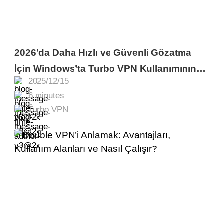
2026’da Daha Hızlı ve Güvenli Gözatma
İçin Windows’ta Turbo VPN Kullanımının
2025/12/15
Nihai Rehberi
6 minutes
Turbo VPN