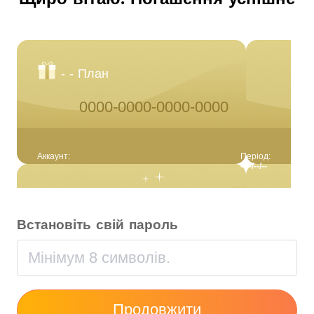
- - План
0000-0000-0000-0000
Аккаунт:
Період:
----/--/--
Встановіть свій пароль
Продовжити