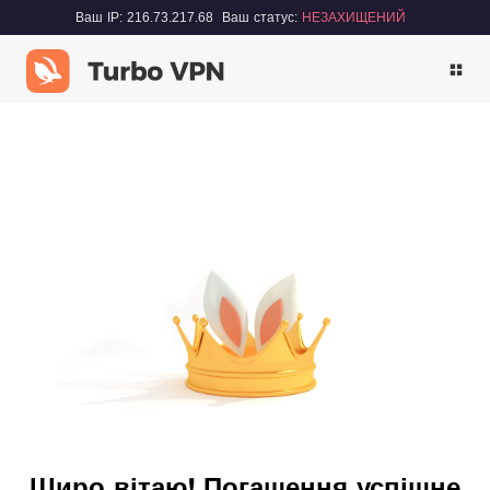
Ваш IP: 216.73.217.68
Ваш статус:
НЕЗАХИЩЕНИЙ
Щиро вітаю! Погашення успішне